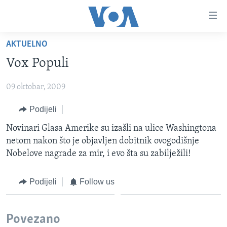
Linkovi
Pređi
na
AKTUELNO
glavni
TV PROGRAM
sadržaj
Vox Populi
VIDEO
Pređi
na
09 oktobar, 2009
FOTOGRAFIJE DANA
glavnu
VIJESTI
Podijeli
navigaciju
Idi
NAUKA I TEHNOLOGIJA
SJEDINJENE AMERIČKE DRŽAVE
Novinari Glasa Amerike su izašli na ulice Washingtona
na
netom nakon što je objavljen dobitnik ovogodišnje
SPECIJALNI PROJEKTI
BOSNA I HERCEGOVINA
pretragu
Nobelove nagrade za mir, i evo šta su zabilježili!
KORUPCIJA
SVIJET
SLOBODA MEDIJA
Podijeli
Follow us
ŽENSKA STRANA
Povezano
IZBJEGLIČKA STRANA