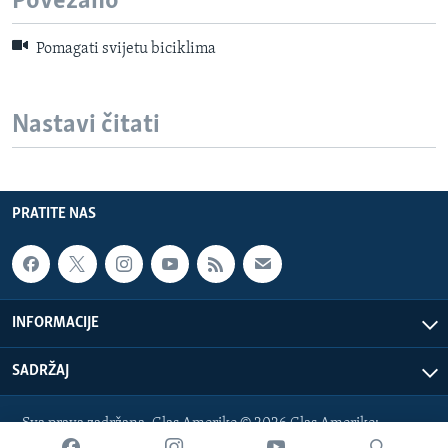
Povezano
Pomagati svijetu biciklima
Nastavi čitati
PRATITE NAS
INFORMACIJE
SADRŽAJ
Sva prava zadržana. Glas Amerike © 2026 Glas Amerike:
bosnian-service@voanews.com