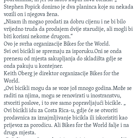
MAGAZIN
Stephen Popick donirao je dva planinca koje su nekada
vozili on i njegova žena.
O GLASU AMERIKE
„Nisam ih mogao prodati za dobru cijenu i ne bi bilo
vrijedno truda da prodajem dvije starudije, ali mogli bi
Learning English
biti korisni nekome drugom.“
Ovo je svrha organizacije Bikes for the World.
PRATITE NAS
Svi ovi bicikli se spremaju za isporuku.Oni se onda
prenesu od mjesta sakupljanja do skladišta gdje se
onda pakuju u kontejner.
Keith Oberg je direktor organizacije Bikes for the
Jezici
World.
„Ovi bicikli mogu da se voze još mnogo godina.Može se
raditi na njima, mogu se renovirati u inostranstvu,
stvoriti poslove, i to sve samo popravljajući bicikle. „
Ovi bicikli idu za Costa Rica-u, gdje će se otvoriti
prodavnica za iznajmljivanje bicikla ili iskoristiti kao
prijevoz za porodicu. Ali Bikes for the World šalje i na
druga mjesta.