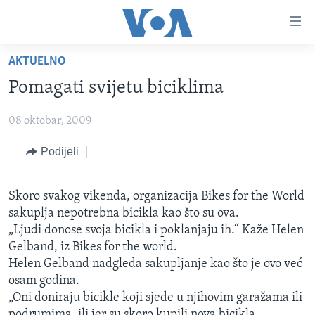
Linkovi
Pređi
na
AKTUELNO
glavni
TV PROGRAM
sadržaj
Pomagati svijetu biciklima
VIDEO
Pređi
na
08 oktobar, 2009
FOTOGRAFIJE DANA
glavnu
VIJESTI
Podijeli
navigaciju
Idi
NAUKA I TEHNOLOGIJA
SJEDINJENE AMERIČKE DRŽAVE
na
Skoro svakog vikenda, organizacija Bikes for the World
SPECIJALNI PROJEKTI
BOSNA I HERCEGOVINA
pretragu
sakuplja nepotrebna bicikla kao što su ova.
KORUPCIJA
SVIJET
„Ljudi donose svoja bicikla i poklanjaju ih.“ Kaže Helen
Gelband, iz Bikes for the world.
SLOBODA MEDIJA
Helen Gelband nadgleda sakupljanje kao što je ovo već
ŽENSKA STRANA
osam godina.
„Oni doniraju bicikle koji sjede u njihovim garažama ili
IZBJEGLIČKA STRANA
podrumima, ili jer su skoro kupili nova bicikla. „