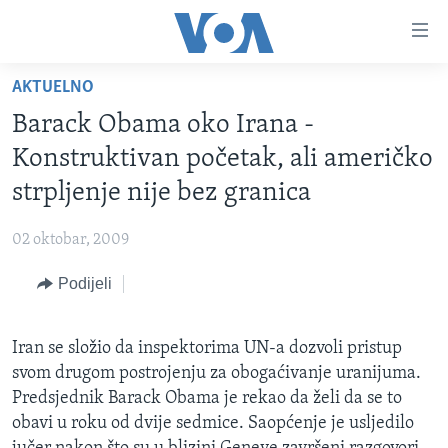
Linkovi
Pređi
na
AKTUELNO
glavni
TV PROGRAM
sadržaj
Barack Obama oko Irana -
VIDEO
Pređi
Konstruktivan početak, ali američko
na
FOTOGRAFIJE DANA
strpljenje nije bez granica
glavnu
VIJESTI
navigaciju
02 oktobar, 2009
Idi
NAUKA I TEHNOLOGIJA
SJEDINJENE AMERIČKE DRŽAVE
na
Podijeli
SPECIJALNI PROJEKTI
BOSNA I HERCEGOVINA
pretragu
KORUPCIJA
SVIJET
Iran se složio da inspektorima UN-a dozvoli pristup
SLOBODA MEDIJA
svom drugom postrojenju za obogaćivanje uranijuma.
ŽENSKA STRANA
Predsjednik Barack Obama je rekao da želi da se to
obavi u roku od dvije sedmice. Saopćenje je usljedilo
IZBJEGLIČKA STRANA