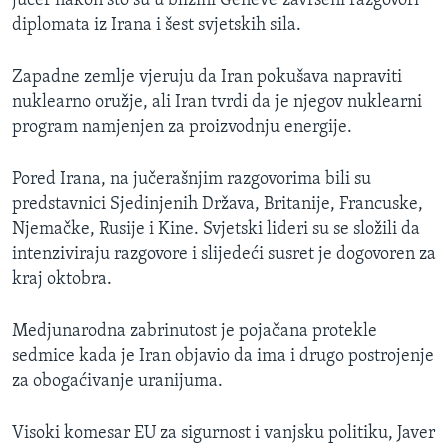
jučer nakon što su u blizini Geneve završeni razgovori
MAGAZIN
diplomata iz Irana i šest svjetskih sila.
O GLASU AMERIKE
Zapadne zemlje vjeruju da Iran pokušava napraviti
nuklearno oružje, ali Iran tvrdi da je njegov nuklearni
Learning English
program namjenjen za proizvodnju energije.
PRATITE NAS
Pored Irana, na jučerašnjim razgovorima bili su
predstavnici Sjedinjenih Država, Britanije, Francuske,
Njemačke, Rusije i Kine. Svjetski lideri su se složili da
intenziviraju razgovore i slijedeći susret je dogovoren za
Jezici
kraj oktobra.
Medjunarodna zabrinutost je pojačana protekle
sedmice kada je Iran objavio da ima i drugo postrojenje
za obogaćivanje uranijuma.
Visoki komesar EU za sigurnost i vanjsku politiku, Javer