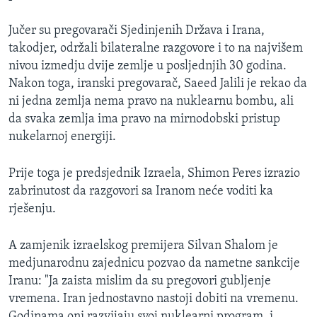
Jučer su pregovarači Sjedinjenih Država i Irana,
takodjer, održali bilateralne razgovore i to na najvišem
nivou izmedju dvije zemlje u posljednjih 30 godina.
Nakon toga, iranski pregovarač, Saeed Jalili je rekao da
ni jedna zemlja nema pravo na nuklearnu bombu, ali
da svaka zemlja ima pravo na mirnodobski pristup
nukelarnoj energiji.
Prije toga je predsjednik Izraela, Shimon Peres izrazio
zabrinutost da razgovori sa Iranom neće voditi ka
rješenju.
A zamjenik izraelskog premijera Silvan Shalom je
medjunarodnu zajednicu pozvao da nametne sankcije
Iranu: "Ja zaista mislim da su pregovori gubljenje
vremena. Iran jednostavno nastoji dobiti na vremenu.
Godinama oni razvijaju svoj nuklearni program, i