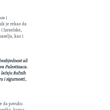
sa i
ik je rekao da
 i Izraelske,
aselja, kao i
bezbjednost ali
va Palestinaca.
 laćaju žučnih
 i sigurnosti.
,
te da povuku