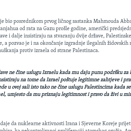
 je bio posrednikom prvog ličnog sastanka Mahmouda Abba
njahua od rata na Gazu prošle godine, američki predsjedn
ve i dalje insistiraju na stvaranju dvije države, Palestinske
, a pozvao je i na okončanje izgradnje ilegalnih židovskih n
uškanja protiv izraela od strane Palestinaca.
ave ne čine uslugu Izraelu kada mu daju punu podršku za 
sistiraju na tome da Izrael poštuje legitimne zahtjeve i pra
de u ovoj sali isto tako ne čine uslugu Palestincima kada se
l, umjesto da mu priznaju legitimnost i pravo da živi u miru
daje da nuklearne aktivnosti Irana i Sjeverne Koreje prije