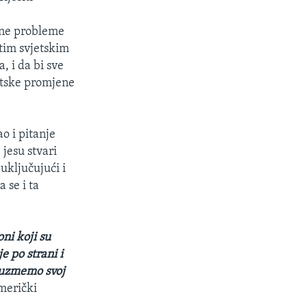
ojne probleme
tim svjetskim
, i da bi sve
atske promjene
o i pitanje
jesu stvari
uključujući i
 se i ta
ni koji su
e po strani i
reuzmemo svoj
američki