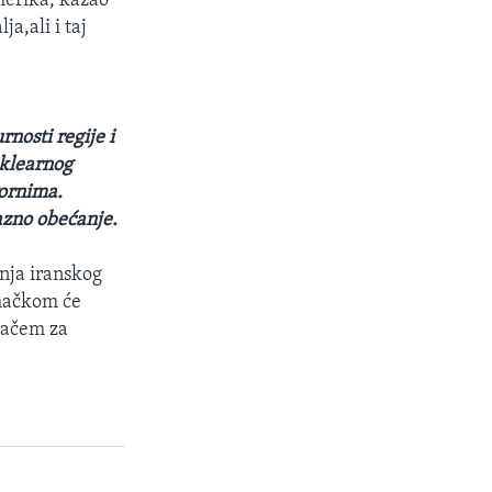
Amerika, kazao
a,ali i taj
nosti regije i
uklearnog
vornima.
azno obećanje.
nja iranskog
emačkom će
račem za