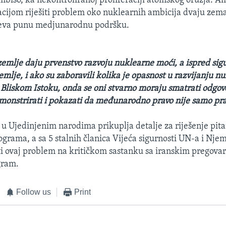
 ambiso, ka nekontroliranoj proliferaciji atomskog oružja. 
acijom riješiti problem oko nuklearnih ambicija dvaju zemalj
jeva punu medjunarodnu podršku.
zemlje daju prvenstvo razvoju nuklearne moći, a ispred sigur
zemlje, i ako su zaboravili kolika je opasnost u razvijanju n
 i Bliskom Istoku, onda se oni stvarno moraju smatrati odgo
monstrirati i pokazati da međunarodno pravo nije samo pr
 Ujedinjenim narodima prikuplja detalje za riješenje pita
grama, a sa 5 stalnih članica Vijeća sigurnosti UN-a i Nj
iti ovaj problem na kritičkom sastanku sa iranskim pregova
gram.
Follow us
Print