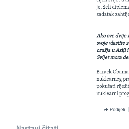
cijeli svijet u
je, želi diplom
zadatak zahti
Ako ove dvije 
svoje vlastite 
oružja u Aziji
Svijet mora de
Barack Obama u
nuklearnog pro
pokušati riješ
nuklearni pro
Podijeli
Nastavi čitati