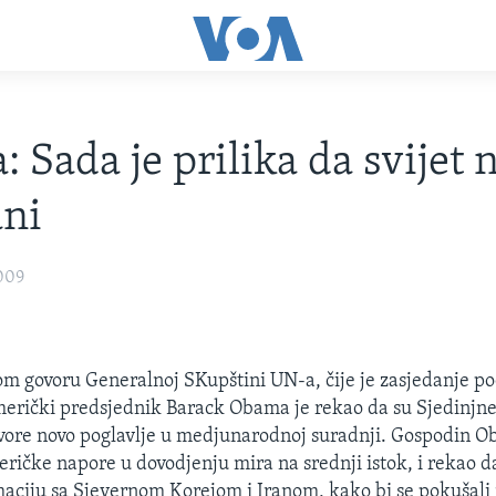
 Sada je prilika da svijet n
ani
009
m govoru Generalnoj SKupštini UN-a, čije je zasjedanje po
erički predsjednik Barack Obama je rekao da su Sjedinjn
vore novo poglavlje u medjunarodnoj suradnji. Gospodin O
ričke napore u dovodjenju mira na srednji istok, i rekao d
maciju sa Sjevernom Korejom i Iranom, kako bi se pokušali r