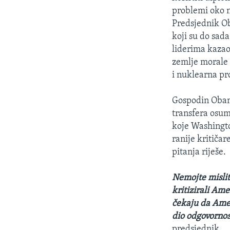
MAGAZIN
problemi oko 
O GLASU AMERIKE
Predsjednik Ob
koji su do sad
liderima kazao 
zemlje morale 
i nuklearna pro
Gospodin Obama
transfera osum
koje Washingto
ranije kritiča
pitanja riješe.
Nemojte mislit
kritizirali Ame
čekaju da Amer
dio odgovornos
predsjednik.