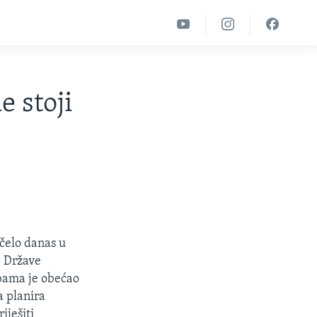
e stoji
čelo danas u
e Države
bama je obećao
a planira
iješiti