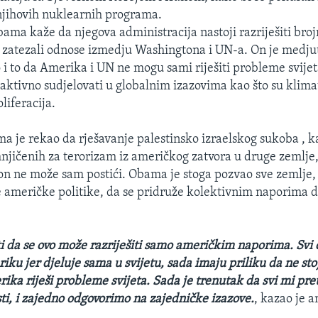
njihovih nuklearnih programa.
ama kaže da njegova administracija nastoji razriješiti br
a zatezali odnose izmedju Washingtona i UN-a. On je medju
i to da Amerika i UN ne mogu sami riješiti probleme svijeta
aktivno sudjelovati u globalnim izazovima kao što su klim
liferacija.
 je rekao da rješavanje palestinsko izraelskog sukoba , ka
njičenih za terorizam iz američkog zatvora u druge zemlje, 
n ne može sam postići. Obama je stoga pozvao sve zemlje, 
re američke politike, da se pridruže kolektivnim naporima da
i da se ovo može razriješiti samo američkim naporima. Svi o
riku jer djeluje sama u svijetu, sada imaju priliku da ne stoj
ika riješi probleme svijeta. Sada je trenutak da svi mi p
ti, i zajedno odgovorimo na zajedničke izazove.
, kazao je 