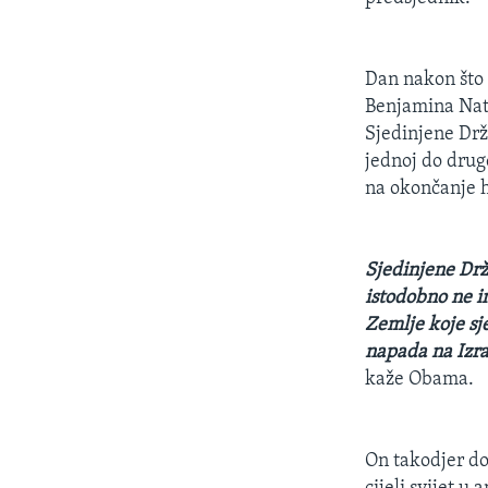
Dan nakon što
Benjamina Nata
Sjedinjene Drža
jednoj do druge
na okončanje h
Sjedinjene Drž
istodobno ne in
Zemlje koje sje
napada na Izrae
kaže Obama.
On takodjer do