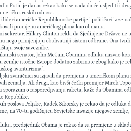
odin Putin je danas rekao kako se nada da će usljediti i dr
američko-ruskih odnosa.
 lideri američke Republikanske partije i političari iz zemal
tikovali promjenu američkog plana kao obmanu.
ni sekretar, Hillary Clinton rekla da Sjedinjene Države ne 
u nego primjenjuju obuhvatniji sistem odbrane. Ona tvrdi
štaju svoje saveznike.
blikanski senator, John McCain Obaminu odluku nazvao ko
u zemlje istočne Evrope dodatno zabrinute zbog kako je r
uskog avanturizma".
oljski zvaničnici su izjavili da promjena u američkom planu 
vih zemalja. Ali drugi, kao bivši češki premijer Mirek Topol
a sporazum o rasporedjivanju raketa, kaže da Obamina odl
ke Republike.
kih poslova Poljske, Radek Sikorsky je rekao da je odluka d
me, na 70-tu godišnjicu Sovjetske invazije njegove zemlje
luku, predsjednik Obama je rekao da su promjene u sklad