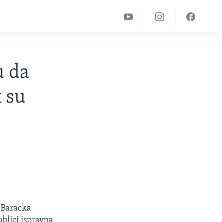
u da
k su
 Baracka
blici ispravna