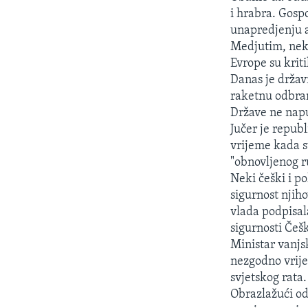
MAGAZIN
i hrabra. Gosp
O GLASU AMERIKE
unapredjenju 
Medjutim, neki
Evrope su kri
Danas je držav
raketnu odbran
Države ne napu
Jučer je repu
vrijeme kada s
"obnovljenog r
Neki češki i p
sigurnost njiho
vlada podpisal
sigurnosti Češ
Ministar vanjs
nezgodno vrije
svjetskog rata.
Obrazlažući od