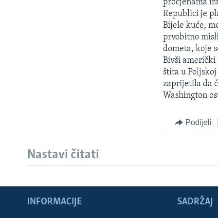
procjenama ira
Republici je pl
Bijele kuće, m
prvobitno misli
dometa, koje s
Bivši američki
štita u Poljsko
zaprijetila da
Washington ost
Podijeli
Nastavi čitati
INFORMACIJE
SADRŽAJ