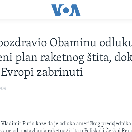
pozdravio Obaminu odluk
ni plan raketnog štita, do
 Evropi zabrinuti
009
 Vladimir Putin kaže da je odluka američkog predsjednika
ane od postavljanja raketnog štita u Poljskoj i Češkoj Repu