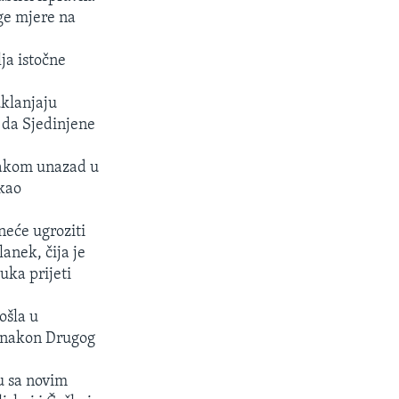
uge mjere na
ja istočne
uklanjaju
 da Sjedinjene
rakom unazad u
ekao
neće ugroziti
anek, čija je
uka prijeti
ošla u
, nakon Drugog
u sa novim