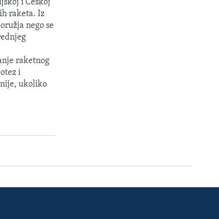
skoj i Češkoj
ih raketa. Iz
 oružja nego se
srednjeg
anje raketnog
otez i
nije, ukoliko