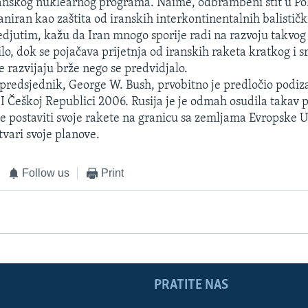
nskog nuklearnog programa. Naime, odbrambeni štit u Polj
aniran kao zaštita od iranskih interkontinentalnih balističk
edjutim, kažu da Iran mnogo sporije radi na razvoju takvog
lo, dok se pojačava prijetnja od iranskih raketa kratkog i 
e razvijaju brže nego se predvidjalo.
 predsjednik, George W. Bush, prvobitno je predločio podiz
j I Češkoj Republici 2006. Rusija je je odmah osudila takav p
 će postaviti svoje rakete na granicu sa zemljama Evropske U
vari svoje planove.
Follow us
Print
PRATITE NAS