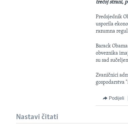
trećoj strani, 
Predsjednik Ob
usporila ekonom
razumna regula
Barack Obama j
obveznika ima
su sad sučelje
Zvaničnici adm
gospodarstva "
Podijeli
Nastavi čitati