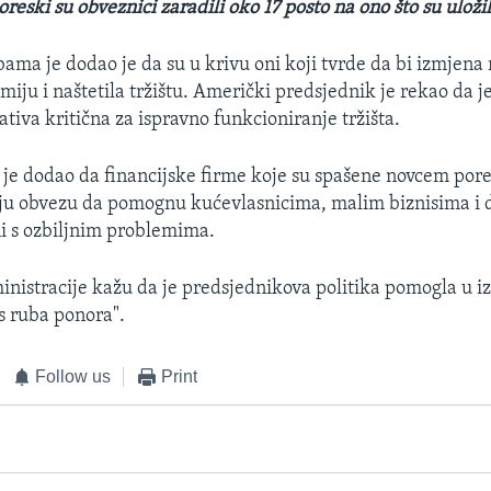
poreski su obveznici zaradili oko 17 posto na ono što su uložil
ama je dodao je da su u krivu oni koji tvrde da bi izmjena 
iju i naštetila tržištu. Američki predsjednik je rekao da je
tiva kritična za ispravno funkcioniranje tržišta.
e dodao da financijske firme koje su spašene novcem por
ju obvezu da pomognu kućevlasnicima, malim biznisima i 
ni s ozbiljnim problemima.
inistracije kažu da je predsjednikova politika pomogla u i
s ruba ponora".
Follow us
Print