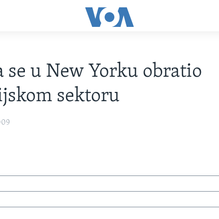
se u New Yorku obratio
ijskom sektoru
009