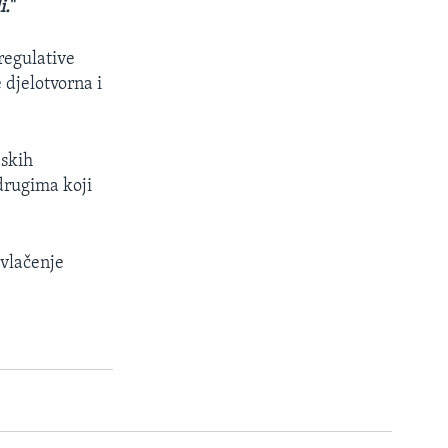
i.
"
regulative
 djelotvorna i
eskih
drugima koji
zvlačenje