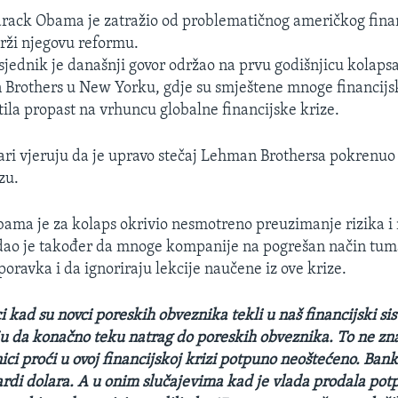
arack Obama je zatražio od problematičnog američkog fina
rži njegovu reformu.
jednik je današnji govor održao na prvu godišnjicu kolapsa
Brothers u New Yorku, gdje su smještene mnoge financij
tila propast na vrhuncu globalne financijske krize.
ari vjeruju da je upravo stečaj Lehman Brothersa pokrenuo
zu.
ama je za kolaps okrivio nesmotreno preuzimanje rizika i
odao je također da mnoge kompanije na pogrešan način tu
ravka i da ignoriraju lekcije naučene iz ove krize.
kad su novci poreskih obveznika tekli u naš financijski si
u da konačno teku natrag do poreskih obveznika. To ne zna
ci proći u ovoj financijskoj krizi potpuno neoštećeno. Bank
ardi dolara. A u onim slučajevima kad je vlada prodala potp