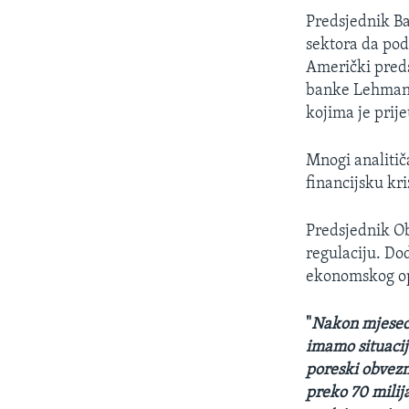
MAGAZIN
Predsjednik B
O GLASU AMERIKE
sektora da pod
Američki preds
banke Lehman 
kojima je prije
Mnogi analitič
financijsku kri
Predsjednik Ob
regulaciju. D
ekonomskog opo
"
Nakon mjeseci 
imamo situacij
poreski obvezni
preko 70 milij