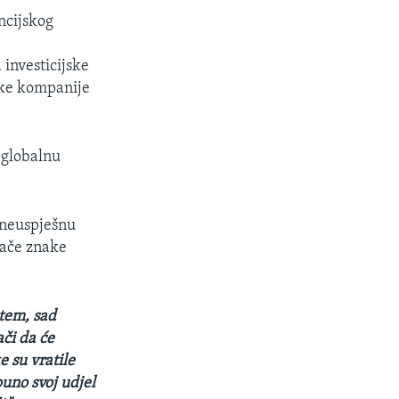
ncijskog
 investicijske
ske kompanije
 globalnu
 neuspješnu
mače znake
stem, sad
či da će
e su vratile
uno svoj udjel