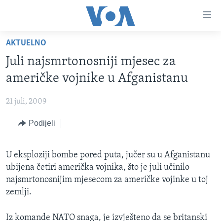
Linkovi
Pređi
na
AKTUELNO
glavni
TV PROGRAM
sadržaj
Juli najsmrtonosniji mjesec za
VIDEO
Pređi
američke vojnike u Afganistanu
na
FOTOGRAFIJE DANA
glavnu
21 juli, 2009
VIJESTI
navigaciju
Idi
Podijeli
NAUKA I TEHNOLOGIJA
SJEDINJENE AMERIČKE DRŽAVE
na
SPECIJALNI PROJEKTI
BOSNA I HERCEGOVINA
pretragu
U eksploziji bombe pored puta, jučer su u Afganistanu
KORUPCIJA
SVIJET
ubijena četiri američka vojnika, što je juli učinilo
SLOBODA MEDIJA
najsmrtonosnijim mjesecom za američke vojinke u toj
zemlji.
ŽENSKA STRANA
IZBJEGLIČKA STRANA
Iz komande NATO snaga, je izvješteno da se britanski