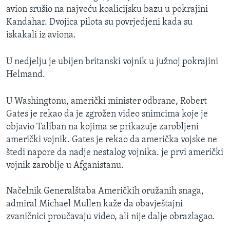
avion srušio na najveću koalicijsku bazu u pokrajini
MAGAZIN
Kandahar. Dvojica pilota su povrjedjeni kada su
O GLASU AMERIKE
iskakali iz aviona.
Learning English
U nedjelju je ubijen britanski vojnik u južnoj pokrajini
Helmand.
PRATITE NAS
U Washingtonu, američki minister odbrane, Robert
Gates je rekao da je zgrožen video snimcima koje je
objavio Taliban na kojima se prikazuje zarobljeni
Jezici
američki vojnik. Gates je rekao da američka vojske ne
štedi napore da nadje nestalog vojnika. je prvi američki
vojnik zaroblje u Afganistanu.
Načelnik Generalštaba Američkih oružanih snaga,
admiral Michael Mullen kaže da obavještajni
zvaničnici proučavaju video, ali nije dalje obrazlagao.