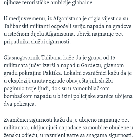
njihove terorističke ambicije globalne.
U medjuvremenu, iz Afganistana je stigla vijest da su
Talibanski militanti odpočeli seriju napada na gradove
u istočnom dijelu Afganistana, ubivši najmanje pet
pripadnika službi sigurnosti.
Glasnogovornik Talibana kaže da je grupa od 15
militanata jučer izvršila napad u Gardezu, glavnom
gradu pokrajine Paktika. Lokalni zvaničnici kažu da je
u eksploziji unutar zgrade obavještajnih službi
poginulo troje ljudi, dok su u samoubilačkom
bombaškom napadu u blizini policijske stanice ubijena
dva policajca.
Zvaničnici sigurnosti kažu da je ubijeno najmanje pet
militanata, uključujući napadače samoubice obučene u
žensku odjeću, u razmjeni vatre sa snagama sigurnosti.