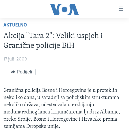
Linkovi
Pređi
na
AKTUELNO
glavni
TV PROGRAM
sadržaj
Akcija "Tara 2": Veliki uspjeh i
VIDEO
Pređi
Granične policije BiH
na
FOTOGRAFIJE DANA
glavnu
17 juli, 2009
VIJESTI
navigaciju
Idi
Podijeli
NAUKA I TEHNOLOGIJA
SJEDINJENE AMERIČKE DRŽAVE
na
SPECIJALNI PROJEKTI
BOSNA I HERCEGOVINA
pretragu
Granična policija Bosne i Hercegovine je u proteklih
KORUPCIJA
SVIJET
nekoliko dana, u saradnji sa policijskim strukturama
SLOBODA MEDIJA
nekoliko država, učestvovala u razbijanju
međunarodnog lanca krijumčarenja ljudi iz Albanije,
ŽENSKA STRANA
preko Srbije, Bosne i Hercegovine i Hrvatske prema
IZBJEGLIČKA STRANA
zemljama Evropske unije.