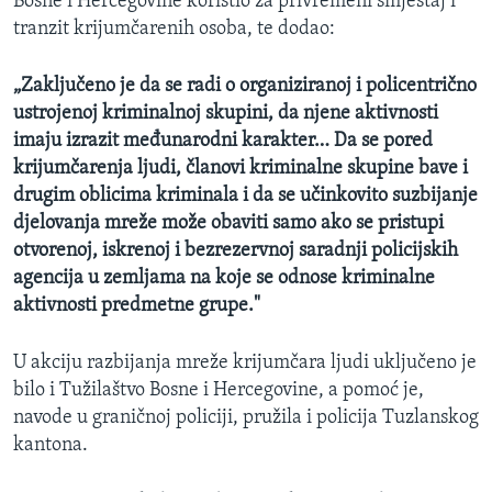
Bosne i Hercegovine koristio za privremeni smještaj i
tranzit krijumčarenih osoba, te dodao:
„Zaključeno je da se radi o organiziranoj i policentrično
ustrojenoj kriminalnoj skupini, da njene aktivnosti
imaju izrazit međunarodni karakter… Da se pored
krijumčarenja ljudi, članovi kriminalne skupine bave i
drugim oblicima kriminala i da se učinkovito suzbijanje
djelovanja mreže može obaviti samo ako se pristupi
otvorenoj, iskrenoj i bezrezervnoj saradnji policijskih
agencija u zemljama na koje se odnose kriminalne
aktivnosti predmetne grupe."
U akciju razbijanja mreže krijumčara ljudi uključeno je
bilo i Tužilaštvo Bosne i Hercegovine, a pomoć je,
navode u graničnoj policiji, pružila i policija Tuzlanskog
kantona.