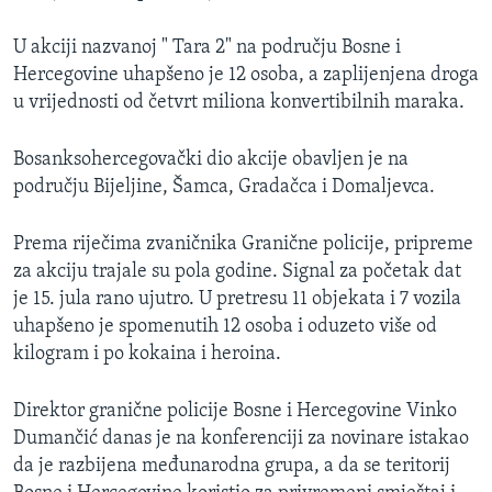
MAGAZIN
U akciji nazvanoj " Tara 2" na području Bosne i
O GLASU AMERIKE
Hercegovine uhapšeno je 12 osoba, a zaplijenjena droga
u vrijednosti od četvrt miliona konvertibilnih maraka.
Learning English
Bosanksohercegovački dio akcije obavljen je na
PRATITE NAS
području Bijeljine, Šamca, Gradačca i Domaljevca.
Prema riječima zvaničnika Granične policije, pripreme
za akciju trajale su pola godine. Signal za početak dat
Jezici
je 15. jula rano ujutro. U pretresu 11 objekata i 7 vozila
uhapšeno je spomenutih 12 osoba i oduzeto više od
kilogram i po kokaina i heroina.
Direktor granične policije Bosne i Hercegovine Vinko
Dumančić danas je na konferenciji za novinare istakao
da je razbijena međunarodna grupa, a da se teritorij