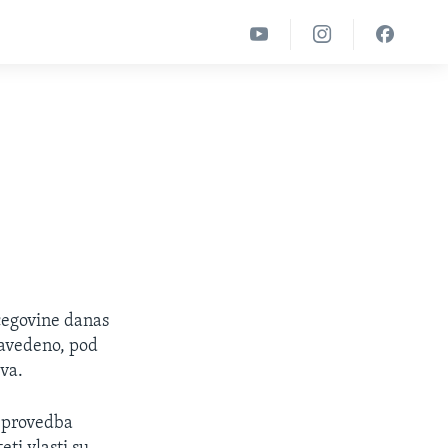
cegovine danas
navedeno, pod
tva.
a provedba