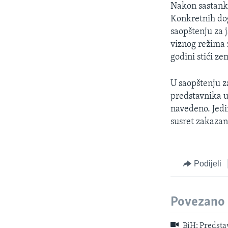
Nakon sastanka
Konkretnih dog
saopštenju za j
viznog režima 
godini stići ze
U saopštenju za
predstavnika u 
navedeno. Jedi
susret zakazan
Podijeli
Povezano
BiH: Predstav