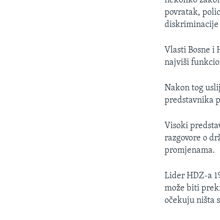
nekoliko zakona
MAGAZIN
povratak, poli
O GLASU AMERIKE
diskriminacije
Vlasti Bosne i
najviši funkcio
Nakon tog usli
predstavnika pe
Visoki predstav
razgovore o drž
promjenama.
Lider HDZ-a 19
može biti prekr
očekuju ništa 