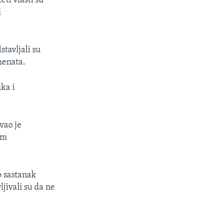
eti vlasti su
i
tavljali su
menata.
ka i
vao je
im
o sastanak
jivali su da ne