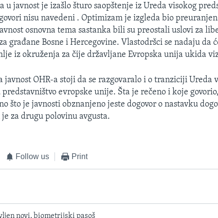
 u javnost je izašlo šturo saopštenje iz Ureda visokog pred
ovori nisu navedeni . Optimizam je izgleda bio preuranje
avnost osnovna tema sastanka bili su preostali uslovi za lib
za građane Bosne i Hercegovine. Vlastodršci se nadaju da ć
mlje iz okruženja za čije državljane Evropska unija ukida vi
 javnost OHR-a stoji da se razgovaralo i o tranziciji Ureda 
predstavništvo evropske unije. Šta je rečeno i koje govorio,
no što je javnosti obznanjeno jeste dogovor o nastavku dog
 je za drugu polovinu avgusta.
Follow us
Print
ljen novi, biometrijski pasoš