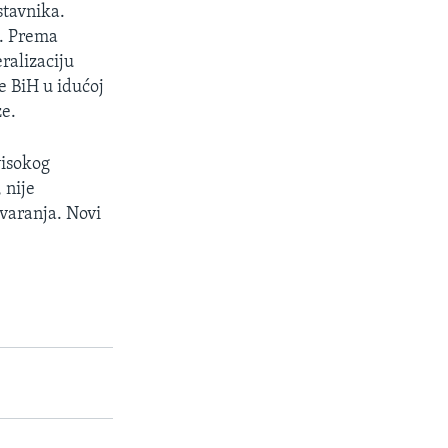
stavnika.
n. Prema
eralizaciju
e BiH u idućoj
ze.
visokog
 nije
ovaranja. Novi