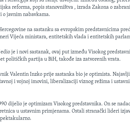
 i strategija koji su ranije usvojeni. Između ostalog, priorit
cijska reforma, popis stanovništva , izrada Zakona o zabran
 i o javnim nabavkama.
 Hercegovine na sastanku sa evropskim predstavnicima preds
neri Vijeća ministara, entitetskih vlada i entitetskih parla
jedio je i novi sastanak, ovaj put između Visokog predstavni
t političkih partija u BiH, takođe iza zatvorenih vrata.
nik Valentin Inzko prije sastanka bio je optimista. Najavlji
avnoj i vojnoj imovini, liberalizaciji viznog režima i ustavn
90 dijelio je optimizam Visokog predstavnika. On se nada
etnica u ustavnim primjenama. Ostali stranački lideri izjavl
spektakularno.