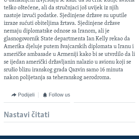
U današnjem izvještaju se kaže da su crne kutije aviona
MAGAZIN
teško oštećene, ali da stručnjaci još uvijek iz njih
nastoje izvući podatke. Sjedinjene države su uputile
O GLASU AMERIKE
izraze sućuti obiteljima žrtava. Sjedinjene države
nemaju diplomatske odnose sa Iranom, ali je
Learning English
glasnogovornik State departmenta Ian Kelly rekao da
Amerika djeluje putem švajcarskih diplomata u Iranu i
PRATITE NAS
američke ambasade u Armeniji kako bi se utvrdilo da li
se ijedan američki državljanin nalazio u avionu koji se
srušio blizu iranskog grada Qazvin samo 16 minuta
nakon polijetanja sa teheranskog aerodroma.
Jezici
Podijeli
Follow us
Nastavi čitati