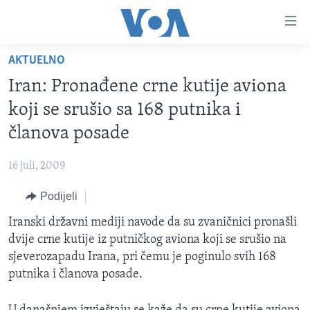
Linkovi
Pređi
na
AKTUELNO
glavni
TV PROGRAM
sadržaj
Iran: Pronađene crne kutije aviona
VIDEO
Pređi
koji se srušio sa 168 putnika i
na
FOTOGRAFIJE DANA
članova posade
glavnu
VIJESTI
navigaciju
16 juli, 2009
Idi
NAUKA I TEHNOLOGIJA
SJEDINJENE AMERIČKE DRŽAVE
na
Podijeli
SPECIJALNI PROJEKTI
BOSNA I HERCEGOVINA
pretragu
Iranski državni mediji navode da su zvaničnici pronašli
KORUPCIJA
SVIJET
dvije crne kutije iz putničkog aviona koji se srušio na
SLOBODA MEDIJA
sjeverozapadu Irana, pri čemu je poginulo svih 168
ŽENSKA STRANA
putnika i članova posade.
IZBJEGLIČKA STRANA