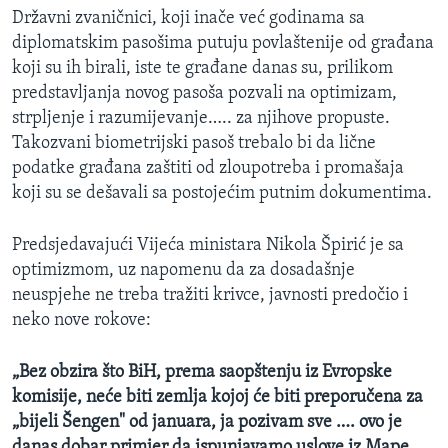
Državni zvaničnici, koji inače već godinama sa
MAGAZIN
diplomatskim pasošima putuju povlaštenije od građana
O GLASU AMERIKE
koji su ih birali, iste te građane danas su, prilikom
predstavljanja novog pasoša pozvali na optimizam,
Learning English
strpljenje i razumijevanje….. za njihove propuste.
Takozvani biometrijski pasoš trebalo bi da lične
PRATITE NAS
podatke građana zaštiti od zloupotreba i promašaja
koji su se dešavali sa postojećim putnim dokumentima.
Predsjedavajući Vijeća ministara Nikola Špirić je sa
Jezici
optimizmom, uz napomenu da za dosadašnje
neuspjehe ne treba tražiti krivce, javnosti predočio i
neko nove rokove:
„Bez obzira što BiH, prema saopštenju iz Evropske
komisije, neće biti zemlja kojoj će biti preporučena za
„bijeli Šengen" od januara, ja pozivam sve …. ovo je
danas dobar primjer da ispunjavamo uslove iz Mape