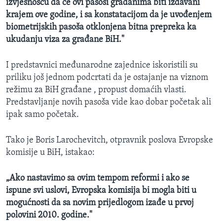
izvjesnošću da će ovi pasoši građanima biti izdavani
krajem ove godine, i sa konstatacijom da je uvođenjem
biometrijskih pasoša otklonjena bitna prepreka ka
ukudanju viza za građane BiH."
I predstavnici međunarodne zajednice iskoristili su
priliku još jednom podcrtati da je ostajanje na viznom
režimu za BiH građane , propust domaćih vlasti.
Predstavljanje novih pasoša vide kao dobar početak ali
ipak samo početak.
Tako je Boris Larochevitch, otpravnik poslova Evropske
komisije u BiH, istakao:
„Ako nastavimo sa ovim tempom reformi i ako se
ispune svi uslovi, Evropska komisija bi mogla biti u
mogućnosti da sa novim prijedlogom izađe u prvoj
polovini 2010. godine."