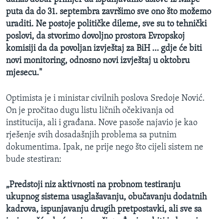
puta da do 31. septembra završimo sve ono što možemo
uraditi. Ne postoje političke dileme, sve su to tehnički
poslovi, da stvorimo dovoljno prostora Evropskoj
komisiji da da povoljan izvještaj za BiH … gdje će biti
novi monitoring, odnosno novi izvještaj u oktobru
mjesecu."
Optimista je i ministar civilnih poslova Sredoje Nović.
On je pročitao dugu listu ličnih očekivanja od
institucija, ali i građana. Nove pasoše najavio je kao
rješenje svih dosadašnjih problema sa putnim
dokumentima. Ipak, ne prije nego što cijeli sistem ne
bude stestiran:
„Predstoji niz aktivnosti na probnom testiranju
ukupnog sistema usaglašavanju, obučavanju dodatnih
kadrova, ispunjavanju drugih pretpostavki, ali sve sa