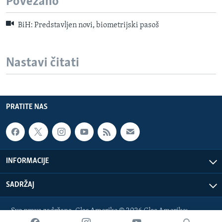
Povezano
BiH: Predstavljen novi, biometrijski pasoš
Nastavi čitati
PRATITE NAS
INFORMACIJE
SADRŽAJ
Sva prava zadržana. Glas Amerike © 2026 Glas Amerike:
bosnian-service@voanews.com