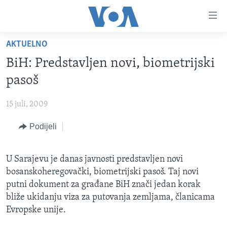
Linkovi
Pređi
na
AKTUELNO
glavni
TV PROGRAM
sadržaj
BiH: Predstavljen novi, biometrijski
VIDEO
Pređi
pasoš
na
FOTOGRAFIJE DANA
glavnu
15 juli, 2009
VIJESTI
navigaciju
Idi
Podijeli
NAUKA I TEHNOLOGIJA
SJEDINJENE AMERIČKE DRŽAVE
na
SPECIJALNI PROJEKTI
BOSNA I HERCEGOVINA
pretragu
U Sarajevu je danas javnosti predstavljen novi
KORUPCIJA
SVIJET
bosanskoheregovački, biometrijski pasoš. Taj novi
SLOBODA MEDIJA
putni dokument za građane BiH znači jedan korak
bliže ukidanju viza za putovanja zemljama, članicama
ŽENSKA STRANA
Evropske unije.
IZBJEGLIČKA STRANA