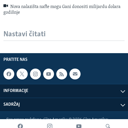
Nova nalazišta nafte mogu Gani donositi milijardu dolara
godišnje
Nastavi čitati
PRATITE NAS
INFORMACIJE
SADRŽAJ
Sva prava zadržana. Glas Amerike © 2026 Glas Amerike:
bosnian-service@voanews.com