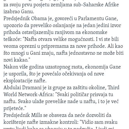
za svoju prvu posjetu zemljama sub-Saharske Afrike
izabrao Ganu.
Predsjednik Obama je, govoreći u Parlamentu Gane,
upozorio da preveliko oslanjanje na jedan jedini izvor
prihoda ostavljazemlju ranjivom na ekonomske
teškoće: "Nafta otvara velike mogućnosti. I vi ste bili
veoma oprezni u pripremama za nove prihode. Ali kao
što mnogi u Gani znaju, nafta jednostavno ne može biti
novi kakao."
Nakon više godina uzastopnog rasta, ekonomija Gane
je usporila, što je povećalo očekivanja od nove
eksploatacije nafte.
Abdulai Dramani je iz grupe za zaštitu okoline, Third
World Network-Africa: "Svaki političar prisvaja tu
naftu. Svako ulaže prevelike nade u naftu, i to je već
prijeteće."
Predsjednik Mills se obaveza da neće dozvoliti da
korištenje nafte izmakne kontroli: "Vidio sam svaku