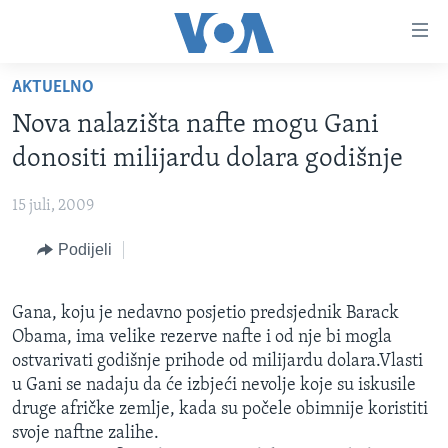
Linkovi
Pređi
na
AKTUELNO
glavni
TV PROGRAM
sadržaj
Nova nalazišta nafte mogu Gani
VIDEO
Pređi
donositi milijardu dolara godišnje
na
FOTOGRAFIJE DANA
glavnu
15 juli, 2009
VIJESTI
navigaciju
Idi
Podijeli
NAUKA I TEHNOLOGIJA
SJEDINJENE AMERIČKE DRŽAVE
na
SPECIJALNI PROJEKTI
BOSNA I HERCEGOVINA
pretragu
Gana, koju je nedavno posjetio predsjednik Barack
KORUPCIJA
SVIJET
Obama, ima velike rezerve nafte i od nje bi mogla
SLOBODA MEDIJA
ostvarivati godišnje prihode od milijardu dolara.Vlasti
u Gani se nadaju da će izbjeći nevolje koje su iskusile
ŽENSKA STRANA
druge afričke zemlje, kada su počele obimnije koristiti
IZBJEGLIČKA STRANA
svoje naftne zalihe.