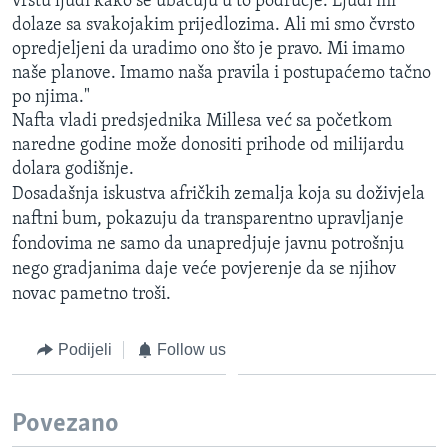
vrstu ljudi kako se ubacuju u to područje. Ljudi mi
dolaze sa svakojakim prijedlozima. Ali mi smo čvrsto
opredjeljeni da uradimo ono što je pravo. Mi imamo
naše planove. Imamo naša pravila i postupaćemo tačno
po njima."
Nafta vladi predsjednika Millesa već sa početkom
naredne godine može donositi prihode od milijardu
dolara godišnje.
Dosadašnja iskustva afričkih zemalja koja su doživjela
naftni bum, pokazuju da transparentno upravljanje
fondovima ne samo da unapredjuje javnu potrošnju
nego gradjanima daje veće povjerenje da se njihov
novac pametno troši.
Podijeli
Follow us
Povezano