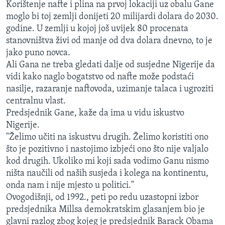
Korištenje nafte i plina na prvoj lokaciji uz obalu Gane
MAGAZIN
moglo bi toj zemlji donijeti 20 milijardi dolara do 2030.
O GLASU AMERIKE
godine. U zemlji u kojoj još uvijek 80 procenata
stanovništva živi od manje od dva dolara dnevno, to je
jako puno novca.
Learning English
Ali Gana ne treba gledati dalje od susjedne Nigerije da
vidi kako naglo bogatstvo od nafte može podstaći
PRATITE NAS
nasilje, razaranje naftovoda, uzimanje talaca i ugroziti
centralnu vlast.
Predsjednik Gane, kaže da ima u vidu iskustvo
Nigerije.
Jezici
"Želimo učiti na iskustvu drugih. Želimo koristiti ono
što je pozitivno i nastojimo izbjeći ono što nije valjalo
kod drugih. Ukoliko mi koji sada vodimo Ganu nismo
ništa naučili od naših susjeda i kolega na kontinentu,
onda nam i nije mjesto u politici."
Ovogodišnji, od 1992., peti po redu uzastopni izbor
predsjednika Millsa demokratskim glasanjem bio je
glavni razlog zbog kojeg je predsjednik Barack Obama