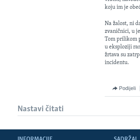
MAGAZIN
koju im je obe
O GLASU AMERIKE
Na žalost, ni 
zvaničnici, u j
Tom prilikom p
u eksploziji r
žrtava su zatr
incidentu.
Podijeli
Nastavi čitati
INFORMACIJE
SADRŽAJ