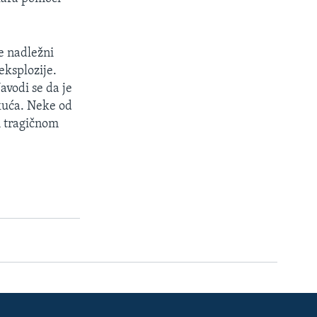
e nadležni
eksplozije.
avodi se da je
 kuća. Neke od
m tragičnom