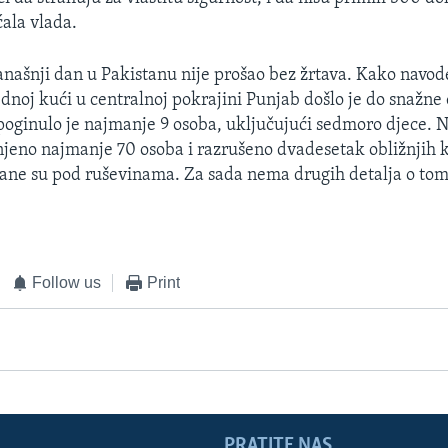
ćala vlada.
današnji dan u Pakistanu nije prošao bez žrtava. Kako navod
ednoj kući u centralnoj pokrajini Punjab došlo je do snažne 
oginulo je najmanje 9 osoba, uključujući sedmoro djece. N
anjeno najmanje 70 osoba i razrušeno dvadesetak obližnjih
pane su pod ruševinama. Za sada nema drugih detalja o to
Follow us
Print
PRATITE NAS