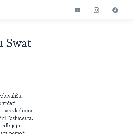
u Swat
rebivališta
 vrćati
danas vladinim
ini Peshawara.
 odbijaju
olara pomoći