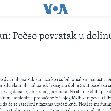
an: Počeo povratak u dolin
 dva miliona Pakistanaca koji su bili prisiljeni napustiti p
među vladinih i talibanskih snaga u dolini Swat počeli su se
prvog dana organiziranog povratka. Na stotine obitelji je 
ojnim kamionima prebačeno iz izbjegličkih kampova u bliz
u da će se raseljeni u fazama vraćati kući. Neki se međutim
ći da strahuju za vlastitu sigurnost, i da nisu primili 300 d