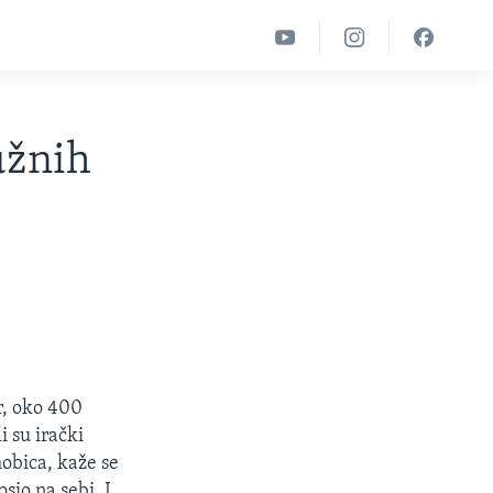
užnih
r, oko 400
 su irački
mobica, kaže se
osio na sebi. I