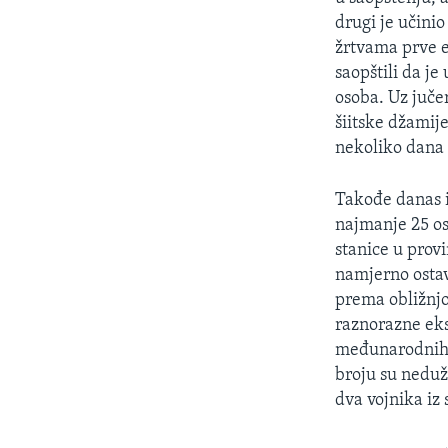
MAGAZIN
drugi je učini
O GLASU AMERIKE
žrtvama prve e
saopštili da j
osoba. Uz juče
šiitske džamij
nekoliko dana 
Takođe danas i
najmanje 25 os
stanice u prov
namjerno ostav
prema obližnjoj
raznorazne ek
međunarodnih i
broju su neduž
dva vojnika iz