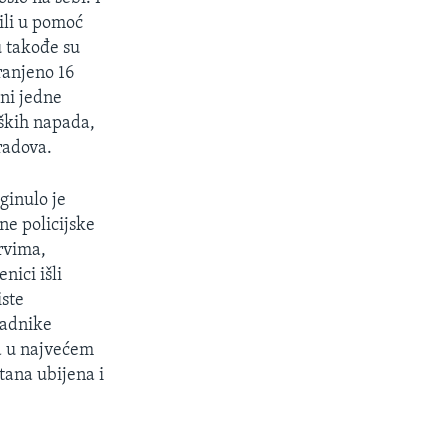
ili u pomoć
u takođe su
ranjeno 16
ini jedne
aških napada,
radova.
ginulo je
ne policijske
drvima,
nici išli
iste
padnike
da u najvećem
tana ubijena i