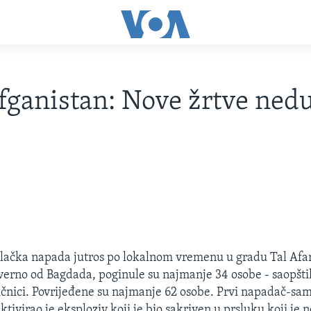
fganistan: Nove žrtve ned
lačka napada jutros po lokalnom vremenu u gradu Tal Afa
verno od Bagdada, poginule su najmanje 34 osobe - saopštili
ničnici. Povrijeđene su najmanje 62 osobe. Prvi napadač-sa
ktivirao je eksploziv koji je bio sakriven u prsluku koji je n