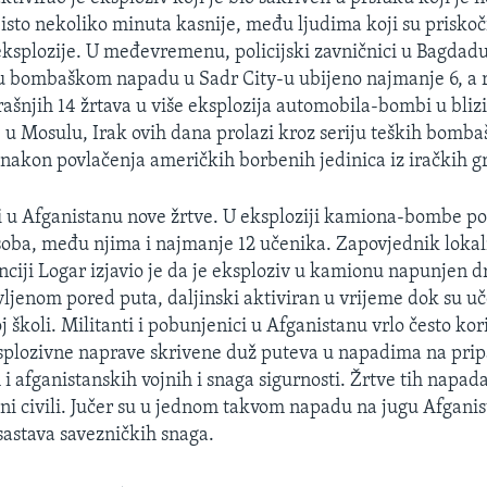
o isto nekoliko minuta kasnije, među ljudima koji su priskoč
ksplozije. U međevremenu, policijski zavničnici u Bagdad
e u bombaškom napadu u Sadr City-u ubijeno najmanje 6, a 
rašnjih 14 žrtava u više eksplozija automobila-bombi u bliz
e u Mosulu, Irak ovih dana prolazi kroz seriju teških bomb
nakon povlačenja američkih borbenih jedinica iz iračkih g
 u Afganistanu nove žrtve. U eksploziji kamiona-bombe po
oba, među njima i najmanje 12 učenika. Zapovjednik lokal
inciji Logar izjavio je da je eksploziv u kamionu napunjen 
ljenom pored puta, daljinski aktiviran u vrijeme dok su uče
 školi. Militanti i pobunjenici u Afganistanu vrlo često kor
splozivne naprave skrivene duž puteva u napadima na pri
 afganistanskih vojnih i snaga sigurnosti. Žrtve tih napa
ni civili. Jučer su u jednom takvom napadu na jugu Afganis
 sastava savezničkih snaga.