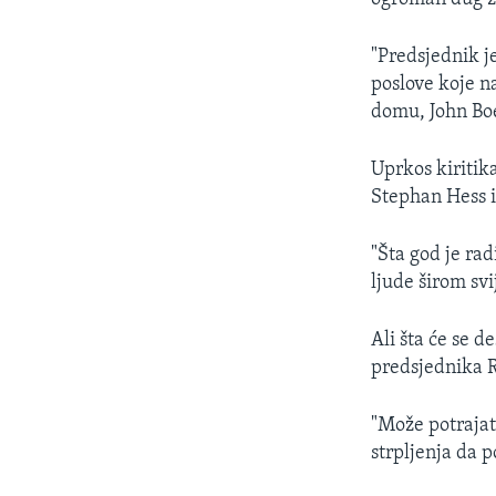
"Predsjednik j
poslove koje n
domu, John Bo
Uprkos kiriti
Stephan Hess i
"Šta god je rad
ljude širom svi
Ali šta će se d
predsjednika 
"Može potrajati
strpljenja da 