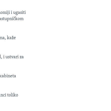
miji i ugasiti
 Zastupničkom
ma, kaže
, i ustvari za
 kabineta
anci toliko