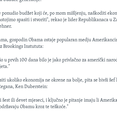
e ponudio budžet koji će, po mom mišljenju, naškoditi ekono
astojimo spasiti i stvoriti", rekao je lider Republikanaca u
ehner.
kama, gospodin Obama ostaje popularan medju Amerikanci
z Brookings Instututa:
io u prvih 100 dana bilo je jako privlačno za američki narod
jeta."
esiti ukoliko ekonomija ne okrene na bolje, pita se bivši šef
Regana, Ken Duberstein:
 šest ili devet mjeseci, i ključno je pitanje imaju li Amerik
podržavaju Obamu kroz te teškoće."