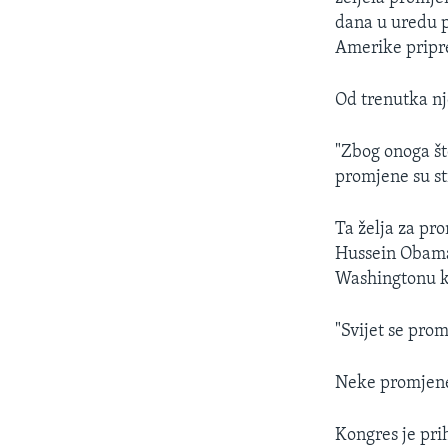
MAGAZIN
dana u uredu 
O GLASU AMERIKE
Amerike pripr
Od trenutka nj
"Zbog onoga št
promjene su st
Ta želja za pr
Hussein Obama
Washingtonu ka
"Svijet se pro
Neke promjene
Kongres je pri