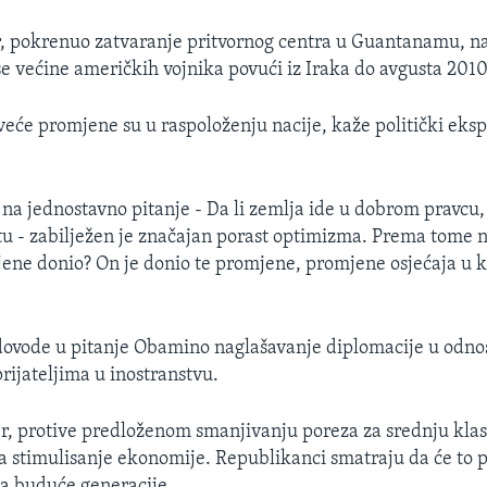
r, pokrenuo zatvaranje pritvornog centra u Guantanamu, na
se većine američkih vojnika povući iz Iraka do avgusta 2010
eće promjene su u raspoloženju nacije, kaže politički eksp
na jednostavno pitanje - Da li zemlja ide u dobrom pravcu, i
 - zabilježen je značajan porast optimizma. Prema tome n
ene donio? On je donio te promjene, promjene osjećaja u 
dovode u pitanje Obamino naglašavanje diplomacije u odno
ijateljima u inostranstvu.
er, protive predloženom smanjivanju poreza za srednju klas
a stimulisanje ekonomije. Republikanci smatraju da će to p
a buduće generacije.