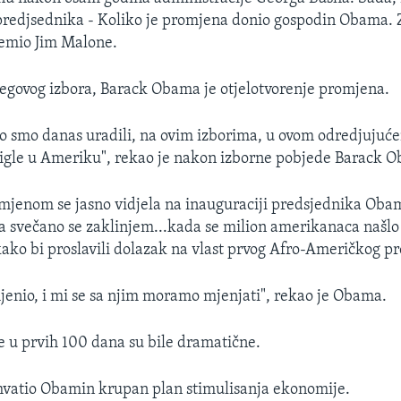
predjsednika - Koliko je promjena donio gospodin Obama. 
emio Jim Malone.
egovog izbora, Barack Obama je otjelotvorenje promjena.
o smo danas uradili, na ovim izborima, u ovom odredjujuć
igle u Ameriku", rekao je nakon izborne pobjede Barack 
omjenom se jasno vidjela na inauguraciji predsjednika Obam
 svečano se zaklinjem...kada se milion amerikanaca našlo
ko bi proslavili dolazak na vlast prvog Afro-Američkog p
mjenio, i mi se sa njim moramo mjenjati", rekao je Obama.
 u prvih 100 dana su bile dramatične.
hvatio Obamin krupan plan stimulisanja ekonomije.