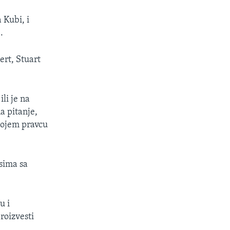
 Kubi, i
.
ert, Stuart
li je na
a pitanje,
kojem pravcu
sima sa
u i
roizvesti