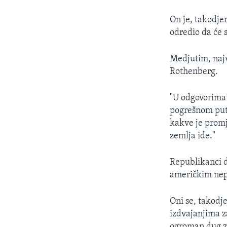
On je, takodje
odredio da će 
Medjutim, najv
Rothenberg.
"U odgovorima 
pogrešnom putu
kakve je promj
zemlja ide."
Republikanci 
američkim nepr
Oni se, takodj
izdvajanjima z
ogroman dug z