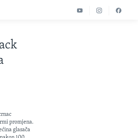
rack
a
crnac
ormi promjena.
većina glasača
 nakon 100