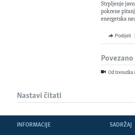
Strpljenje jav
pokrene pitanj
energetska neo
Podijeli
Povezano
Od trenutka 
Nastavi čitati
INFORMACIJE
SADRŽAJ