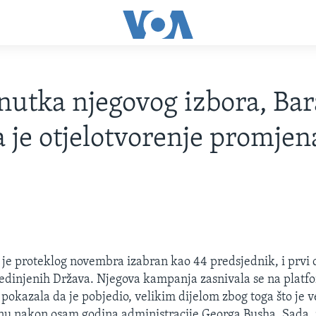
nutka njegovog izbora, Ba
je otjelotvorenje promjen
e proteklog novembra izabran kao 44 predsjednik, i prvi 
edinjenih Država. Njegova kampanja zasnivala se na platf
 pokazala da je pobjedio, velikim dijelom zbog toga što je 
enu nakon osam godina administracije Georga Busha. Sada,