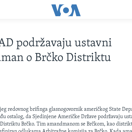
AD podržavaju ustavni
man o Brčko Distriktu
eg redovnog brifinga glasnogovornik američkog State De
među ostalog, da Sjedinjene Američke Države podržavaju ust
istriktu Brčko. Tim amandmanom se Brčkom, kao distrikt
 definiran odlukama Arbitražne komisija za Brčko. Kada 