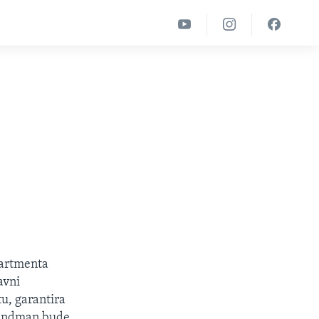
partmenta
avni
u, garantira
amandman bude