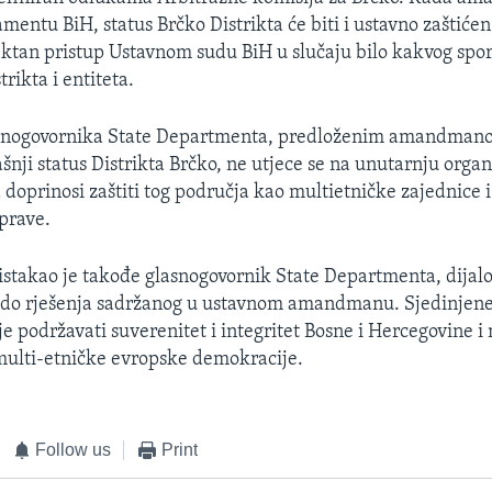
amentu BiH, status Brčko Distrikta će biti i ustavno zaštiće
tan pristup Ustavnom sudu BiH u slučaju bilo kakvog spo
trikta i entiteta.
lasnogovornika State Departmenta, predloženim amandman
nji status Distrikta Brčko, ne utjece se na unutarnju organ
 doprinosi zaštiti tog područja kao multietničke zajednice i
prave.
istakao je takođe glasnogovornik State Departmenta, dijal
lo do rješenja sadržanog u ustavnom amandmanu. Sjedinjen
je podržavati suverenitet i integritet Bosne i Hercegovine i 
ulti-etničke evropske demokracije.
Follow us
Print