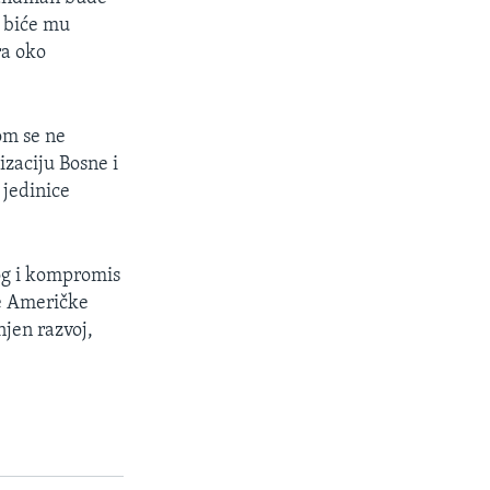
n biće mu
ra oko
om se ne
izaciju Bosne i
 jedinice
og i kompromis
e Američke
njen razvoj,