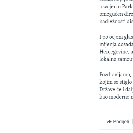
MAGAZIN
usvojen u Parl
O GLASU AMERIKE
omogućen direk
nadležnosti dis
I po ocjeni g
mijenja dosadaš
Hercegovine, a
lokalne samou
Pozdravljamo, 
kojim se stig
Države će i dal
kao moderne m
Podijeli