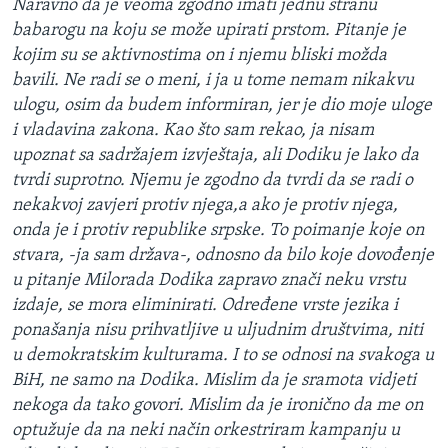
Naravno da je veoma zgodno imati jednu stranu
babarogu na koju se može upirati prstom. Pitanje je
kojim su se aktivnostima on i njemu bliski možda
bavili. Ne radi se o meni, i ja u tome nemam nikakvu
ulogu, osim da budem informiran, jer je dio moje uloge
i vladavina zakona. Kao što sam rekao, ja nisam
upoznat sa sadržajem izvještaja, ali Dodiku je lako da
tvrdi suprotno. Njemu je zgodno da tvrdi da se radi o
nekakvoj zavjeri protiv njega,a ako je protiv njega,
onda je i protiv republike srpske. To poimanje koje on
stvara, -ja sam država-, odnosno da bilo koje dovođenje
u pitanje Milorada Dodika zapravo znači neku vrstu
izdaje, se mora eliminirati. Određene vrste jezika i
ponašanja nisu prihvatljive u uljudnim društvima, niti
u demokratskim kulturama. I to se odnosi na svakoga u
BiH, ne samo na Dodika. Mislim da je sramota vidjeti
nekoga da tako govori. Mislim da je ironično da me on
optužuje da na neki način orkestriram kampanju u