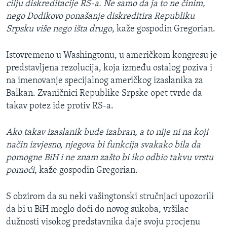
cilju diskreditacije RS-a. Ne samo da ja to ne činim,
nego Dodikovo ponašanje diskreditira Republiku
Srpsku više nego išta drugo
, kaže gospodin Gregorian.
Istovremeno u Washingtonu, u američkom kongresu je
predstavljena rezolucija, koja između ostalog poziva i
na imenovanje specijalnog američkog izaslanika za
Balkan. Zvaničnici Republike Srpske opet tvrde da
takav potez ide protiv RS-a.
Ako takav izaslanik bude izabran, a to nije ni na koji
način izvjesno, njegova bi funkcija svakako bila da
pomogne BiH i ne znam zašto bi iko odbio takvu vrstu
pomoći
, kaže gospodin Gregorian.
S obzirom da su neki vašingtonski stručnjaci upozorili
da bi u BiH moglo doći do novog sukoba, vršilac
dužnosti visokog predstavnika daje svoju procjenu