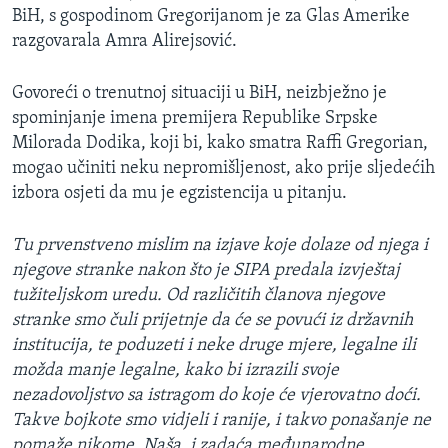
BiH, s gospodinom Gregorijanom je za Glas Amerike
MAGAZIN
razgovarala Amra Alirejsović.
O GLASU AMERIKE
Govoreći o trenutnoj situaciji u BiH, neizbježno je
Learning English
spominjanje imena premijera Republike Srpske
Milorada Dodika, koji bi, kako smatra Raffi Gregorian,
PRATITE NAS
mogao učiniti neku nepromišljenost, ako prije sljedećih
izbora osjeti da mu je egzistencija u pitanju.
Tu prvenstveno mislim na izjave koje dolaze od njega i
Jezici
njegove stranke nakon što je SIPA predala izvještaj
tužiteljskom uredu. Od različitih članova njegove
stranke smo čuli prijetnje da će se povući iz državnih
institucija, te poduzeti i neke druge mjere, legalne ili
možda manje legalne, kako bi izrazili svoje
nezadovoljstvo sa istragom do koje će vjerovatno doći.
Takve bojkote smo vidjeli i ranije, i takvo ponašanje ne
pomaže nikome. Naša, i zadaća međunarodne