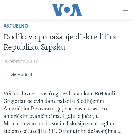
Linkovi
Pređi
na
AKTUELNO
glavni
TV PROGRAM
sadržaj
Dodikovo ponašanje diskreditira
VIDEO
Pređi
Republiku Srpsku
na
FOTOGRAFIJE DANA
glavnu
26 februar, 2009
VIJESTI
navigaciju
Idi
Podijeli
NAUKA I TEHNOLOGIJA
SJEDINJENE AMERIČKE DRŽAVE
na
SPECIJALNI PROJEKTI
BOSNA I HERCEGOVINA
pretragu
Vršilac dužnosti visokog predstavnika u BiH Raffi
KORUPCIJA
SVIJET
Gregorian se ovih dana nalazi u Sjedinjenim
SLOBODA MEDIJA
Američkim Državama, gdje održava susrete sa
američkim zvaničnicima, i gdje je jučer, u
ŽENSKA STRANA
Marshallovom fondu vodio diskusiju za okruglim
IZBJEGLIČKA STRANA
stolom o situaciji u BiH. O trenutnim dešavanjima u