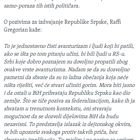
samo-poraza tih istih političara.
O pozivima za izdvajanje Republike Srpske, Raffi
Gregorian kaže:
To je jednostavno čisti avanturizam i ljudi koji bi patili,
ako se išta po tom pitanju učini, bi bili ljudi u RS-u.
Srbi koje dobro poznajem su dovoljno propatili zbog
ovakve vrste avanturizma. Nadam se da su dozvoljno
pametni da shvate da su to lažna obećanja koja neće
ništa riješiti, već će stvari učiniti gorim. Mora biti jasno
i da ostali u BiH prihvataju Republiku Srpsku kao dio
zemlje. Što se tiče poziva za federalizacijom, kako ih ja
shvatam u trenutnom kontekstu, oni stvaraju
mogućnost da se dozvoli dijelovima BiH da budu
nezavisni. To predstavlja izlazak iz dejtonskog okvira,
te bih upozorio svakoga protiv takvih priča, bez