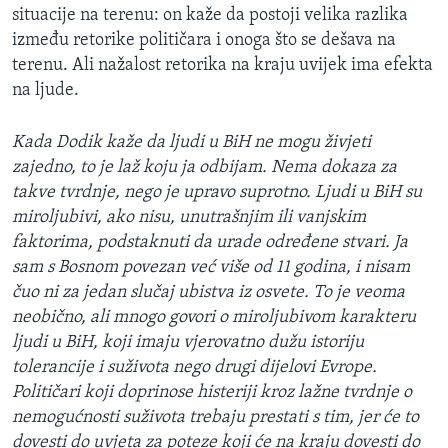
situacije na terenu: on kaže da postoji velika razlika
između retorike političara i onoga što se dešava na
terenu. Ali nažalost retorika na kraju uvijek ima efekta
na ljude.
Kada Dodik kaže da ljudi u BiH ne mogu živjeti
zajedno, to je laž koju ja odbijam. Nema dokaza za
takve tvrdnje, nego je upravo suprotno. Ljudi u BiH su
miroljubivi, ako nisu, unutrašnjim ili vanjskim
faktorima, podstaknuti da urade određene stvari. Ja
sam s Bosnom povezan već više od 11 godina, i nisam
čuo ni za jedan slučaj ubistva iz osvete. To je veoma
neobično, ali mnogo govori o miroljubivom karakteru
ljudi u BiH, koji imaju vjerovatno dužu istoriju
tolerancije i suživota nego drugi dijelovi Evrope.
Političari koji doprinose histeriji kroz lažne tvrdnje o
nemogućnosti suživota trebaju prestati s tim, jer će to
dovesti do uvjeta za poteze koji će na kraju dovesti do