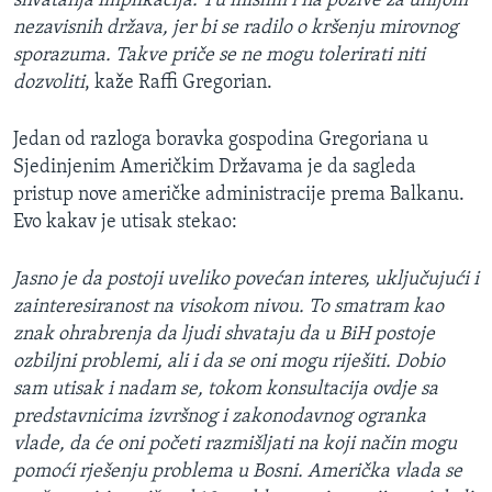
shvatanja implikacija. Tu mislim i na pozive za unijom
nezavisnih država, jer bi se radilo o kršenju mirovnog
sporazuma. Takve priče se ne mogu tolerirati niti
dozvoliti
, kaže Raffi Gregorian.
Jedan od razloga boravka gospodina Gregoriana u
Sjedinjenim Američkim Državama je da sagleda
pristup nove američke administracije prema Balkanu.
Evo kakav je utisak stekao:
Jasno je da postoji uveliko povećan interes, uključujući i
zainteresiranost na visokom nivou. To smatram kao
znak ohrabrenja da ljudi shvataju da u BiH postoje
ozbiljni problemi, ali i da se oni mogu riješiti. Dobio
sam utisak i nadam se, tokom konsultacija ovdje sa
predstavnicima izvršnog i zakonodavnog ogranka
vlade, da će oni početi razmišljati na koji način mogu
pomoći rješenju problema u Bosni. Američka vlada se