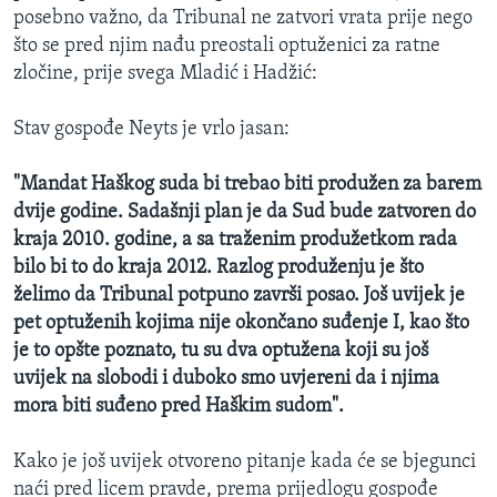
posebno važno, da Tribunal ne zatvori vrata prije nego
MAGAZIN
što se pred njim nađu preostali optuženici za ratne
O GLASU AMERIKE
zločine, prije svega Mladić i Hadžić:
Learning English
Stav gospođe Neyts je vrlo jasan:
PRATITE NAS
"Mandat Haškog suda bi trebao biti produžen za barem
dvije godine. Sadašnji plan je da Sud bude zatvoren do
kraja 2010. godine, a sa traženim produžetkom rada
bilo bi to do kraja 2012. Razlog produženju je što
Jezici
želimo da Tribunal potpuno završi posao. Još uvijek je
pet optuženih kojima nije okončano suđenje I, kao što
je to opšte poznato, tu su dva optužena koji su još
uvijek na slobodi i duboko smo uvjereni da i njima
mora biti suđeno pred Haškim sudom".
Kako je još uvijek otvoreno pitanje kada će se bjegunci
naći pred licem pravde, prema prijedlogu gospođe