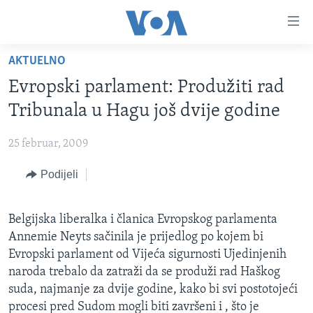
Linkovi
Pređi
na
AKTUELNO
glavni
TV PROGRAM
sadržaj
Evropski parlament: Produžiti rad
VIDEO
Pređi
Tribunala u Hagu još dvije godine
na
FOTOGRAFIJE DANA
glavnu
25 februar, 2009
VIJESTI
navigaciju
Idi
Podijeli
NAUKA I TEHNOLOGIJA
SJEDINJENE AMERIČKE DRŽAVE
na
SPECIJALNI PROJEKTI
BOSNA I HERCEGOVINA
pretragu
Belgijska liberalka i članica Evropskog parlamenta
KORUPCIJA
SVIJET
Annemie Neyts sačinila je prijedlog po kojem bi
SLOBODA MEDIJA
Evropski parlament od Vijeća sigurnosti Ujedinjenih
naroda trebalo da zatraži da se produži rad Haškog
ŽENSKA STRANA
suda, najmanje za dvije godine, kako bi svi postotojeći
IZBJEGLIČKA STRANA
procesi pred Sudom mogli biti završeni i , što je