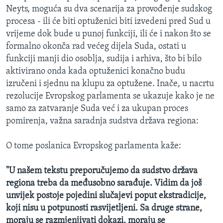
Neyts, moguća su dva scenarija za provođenje sudskog
procesa - ili će biti optuženici biti izvedeni pred Sud u
vrijeme dok bude u punoj funkciji, ili će i nakon što se
formalno okonča rad većeg dijela Suda, ostati u
funkciji manji dio osoblja, sudija i arhiva, što bi bilo
aktivirano onda kada optuženici konačno budu
izručeni i sjednu na klupu za optužene. Inače, u nacrtu
rezolucije Evropskog parlamenta se ukazuje kako je ne
samo za zatvaranje Suda već i za ukupan proces
pomirenja, važna saradnja sudstva država regiona:
O tome poslanica Evropskog parlamenta kaže:
"U našem tekstu preporučujemo da sudstvo država
regiona treba da međusobno sarađuje. Vidim da još
unvijek postoje pojedini slučajevi poput ekstradicije,
koji nisu u potpunosti rasvijetljeni. Sa druge strane,
moraju se razmjenjivati dokazi, moraju se