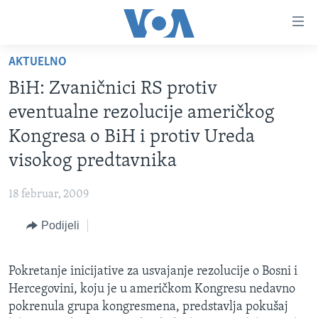
Linkovi
Pređi
na
AKTUELNO
glavni
TV PROGRAM
sadržaj
BiH: Zvaničnici RS protiv
VIDEO
Pređi
eventualne rezolucije američkog
na
FOTOGRAFIJE DANA
Kongresa o BiH i protiv Ureda
glavnu
VIJESTI
navigaciju
visokog predtavnika
Idi
NAUKA I TEHNOLOGIJA
SJEDINJENE AMERIČKE DRŽAVE
na
18 februar, 2009
SPECIJALNI PROJEKTI
BOSNA I HERCEGOVINA
pretragu
Podijeli
KORUPCIJA
SVIJET
SLOBODA MEDIJA
Pokretanje inicijative za usvajanje rezolucije o Bosni i
ŽENSKA STRANA
Hercegovini, koju je u američkom Kongresu nedavno
IZBJEGLIČKA STRANA
pokrenula grupa kongresmena, predstavlja pokušaj