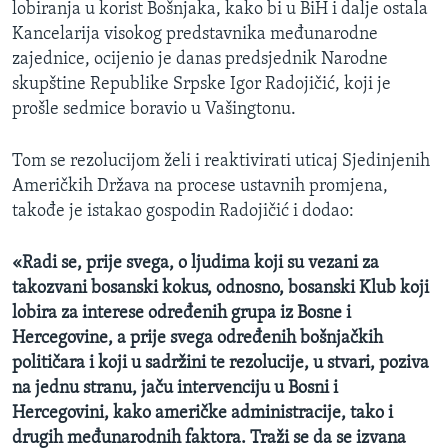
lobiranja u korist Bošnjaka, kako bi u BiH i dalje ostala
MAGAZIN
Kancelarija visokog predstavnika međunarodne
O GLASU AMERIKE
zajednice, ocijenio je danas predsjednik Narodne
skupštine Republike Srpske Igor Radojičić, koji je
Learning English
prošle sedmice boravio u Vašingtonu.
Tom se rezolucijom želi i reaktivirati uticaj Sjedinjenih
PRATITE NAS
Američkih Država na procese ustavnih promjena,
takođe je istakao gospodin Radojičić i dodao:
Jezici
«Radi se, prije svega, o ljudima koji su vezani za
takozvani bosanski kokus, odnosno, bosanski Klub koji
lobira za interese određenih grupa iz Bosne i
Hercegovine, a prije svega određenih bošnjačkih
političara i koji u sadržini te rezolucije, u stvari, poziva
na jednu stranu, jaču intervenciju u Bosni i
Hercegovini, kako američke administracije, tako i
drugih međunarodnih faktora. Traži se da se izvana