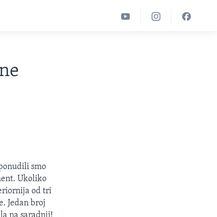
ene
 ponudili smo
ment. Ukoliko
riornija od tri
e. Jedan broj
a na saradnji!