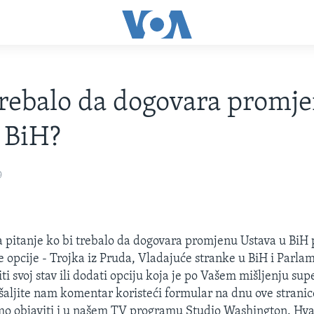
trebalo da dogovara promj
 BiH?
9
 pitanje ko bi trebalo da dogovara promjenu Ustava u BiH
 opcije - Trojka iz Pruda, Vladajuće stranke u BiH i Parla
iti svoj stav ili dodati opciju koja je po Vašem mišljenju supe
aljite nam komentar koristeći formular na dnu ove stranic
o objaviti i u našem TV programu Studio Washington. Hval