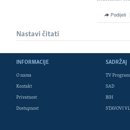
MAGAZIN
O GLASU AMERIKE
Podijeli
Nastavi čitati
INFORMACIJE
SADRŽAJ
O nama
TV Program
Kontakt
SAD
Privatnost
BIH
Dostupnost
STAVOVI V
Learning English
PRATITE NAS