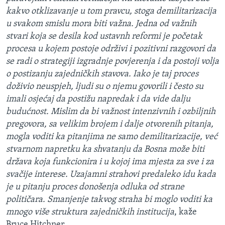
kakvo otklizavanje u tom pravcu, stoga demilitarizacija
u svakom smislu mora biti važna. Jedna od važnih
stvari koja se desila kod ustavnh reformi je početak
procesa u kojem postoje održivi i pozitivni razgovori da
se radi o strategiji izgradnje povjerenja i da postoji volja
o postizanju zajedničkih stavova. Iako je taj proces
doživio neuspjeh, ljudi su o njemu govorili i često su
imali osjećaj da postižu napredak i da vide dalju
budućnost. Mislim da bi važnost intenzivnih i ozbiljnih
pregovora, sa velikim brojem i dalje otvorenih pitanja,
mogla voditi ka pitanjima ne samo demilitarizacije, već
stvarnom napretku ka shvatanju da Bosna može biti
država koja funkcionira i u kojoj ima mjesta za sve i za
svačije interese. Uzajamni strahovi predaleko idu kada
je u pitanju proces donošenja odluka od strane
političara. Smanjenje takvog straha bi moglo voditi ka
mnogo više struktura zajedničkih institucija
, kaže
Bruce Hitchner.