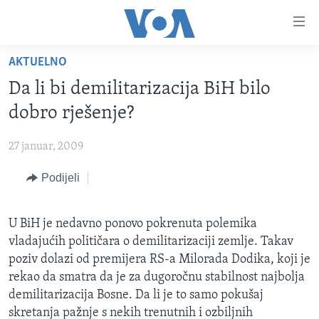
Linkovi
Pređi
na
AKTUELNO
glavni
TV PROGRAM
sadržaj
Da li bi demilitarizacija BiH bilo
VIDEO
Pređi
dobro rješenje?
na
FOTOGRAFIJE DANA
glavnu
27 januar, 2009
VIJESTI
navigaciju
Idi
Podijeli
NAUKA I TEHNOLOGIJA
SJEDINJENE AMERIČKE DRŽAVE
na
SPECIJALNI PROJEKTI
BOSNA I HERCEGOVINA
pretragu
U BiH je nedavno ponovo pokrenuta polemika
KORUPCIJA
SVIJET
vladajućih političara o demilitarizaciji zemlje. Takav
SLOBODA MEDIJA
poziv dolazi od premijera RS-a Milorada Dodika, koji je
rekao da smatra da je za dugoročnu stabilnost najbolja
ŽENSKA STRANA
demilitarizacija Bosne. Da li je to samo pokušaj
IZBJEGLIČKA STRANA
skretanja pažnje s nekih trenutnih i ozbiljnih