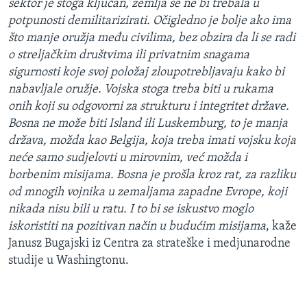
sektor je stoga ključan, zemlja se ne bi trebala u
potpunosti demilitarizirati. Očigledno je bolje ako ima
što manje oružja među civilima, bez obzira da li se radi
o streljačkim društvima ili privatnim snagama
sigurnosti koje svoj položaj zloupotrebljavaju kako bi
nabavljale oružje. Vojska stoga treba biti u rukama
onih koji su odgovorni za strukturu i integritet države.
Bosna ne može biti Island ili Luskemburg, to je manja
država, možda kao Belgija, koja treba imati vojsku koja
neće samo sudjelovti u mirovnim, već možda i
borbenim misijama. Bosna je prošla kroz rat, za razliku
od mnogih vojnika u zemaljama zapadne Evrope, koji
nikada nisu bili u ratu. I to bi se iskustvo moglo
iskoristiti na pozitivan način u budućim misijama
, kaže
Janusz Bugajski iz Centra za strateške i medjunarodne
studije u Washingtonu.