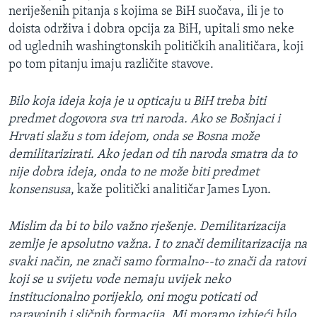
neriješenih pitanja s kojima se BiH suočava, ili je to
MAGAZIN
doista održiva i dobra opcija za BiH, upitali smo neke
O GLASU AMERIKE
od uglednih washingtonskih političkih analitičara, koji
po tom pitanju imaju različite stavove.
Learning English
Bilo koja ideja koja je u opticaju u BiH treba biti
PRATITE NAS
predmet dogovora sva tri naroda. Ako se Bošnjaci i
Hrvati slažu s tom idejom, onda se Bosna može
demilitarizirati. Ako jedan od tih naroda smatra da to
nije dobra ideja, onda to ne može biti predmet
Jezici
konsensusa
, kaže politički analitičar James Lyon.
Mislim da bi to bilo važno rješenje. Demilitarizacija
zemlje je apsolutno važna. I to znači demilitarizacija na
svaki način, ne znači samo formalno--to znači da ratovi
koji se u svijetu vode nemaju uvijek neko
institucionalno porijeklo, oni mogu poticati od
paravojnih i sličnih formacija. Mi moramo izbjeći bilo