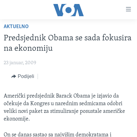
Linkovi
Pređi
na
AKTUELNO
glavni
TV PROGRAM
sadržaj
Predsjednik Obama se sada fokusira
VIDEO
Pređi
na ekonomiju
na
FOTOGRAFIJE DANA
glavnu
23 januar, 2009
VIJESTI
navigaciju
Idi
Podijeli
NAUKA I TEHNOLOGIJA
SJEDINJENE AMERIČKE DRŽAVE
na
SPECIJALNI PROJEKTI
BOSNA I HERCEGOVINA
pretragu
Američki predsjednik Barack Obama je izjavio da
KORUPCIJA
SVIJET
očekuje da Kongres u narednim sedmicama odobri
SLOBODA MEDIJA
veliki novi paket za stimuliranje posustale američke
ekonomije.
ŽENSKA STRANA
IZBJEGLIČKA STRANA
On se danas sastao sa najvišim demokratama i