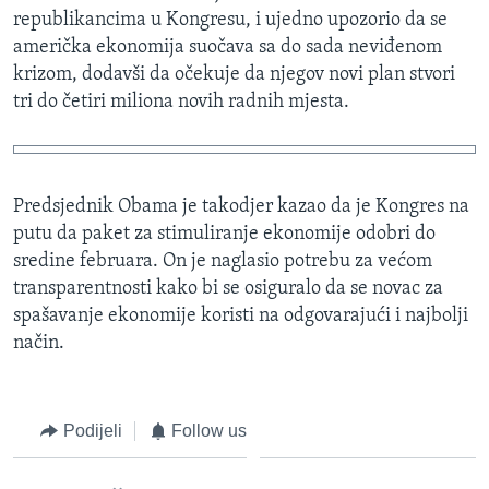
republikancima u Kongresu, i ujedno upozorio da se
MAGAZIN
američka ekonomija suočava sa do sada neviđenom
O GLASU AMERIKE
krizom, dodavši da očekuje da njegov novi plan stvori
tri do četiri miliona novih radnih mjesta.
Learning English
PRATITE NAS
Predsjednik Obama je takodjer kazao da je Kongres na
putu da paket za stimuliranje ekonomije odobri do
sredine februara. On je naglasio potrebu za većom
Jezici
transparentnosti kako bi se osiguralo da se novac za
spašavanje ekonomije koristi na odgovarajući i najbolji
način.
Podijeli
Follow us