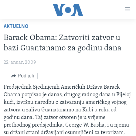
Linkovi
Pređi
na
AKTUELNO
glavni
TV PROGRAM
sadržaj
Barack Obama: Zatvoriti zatvor u
VIDEO
Pređi
bazi Guantanamo za godinu dana
na
FOTOGRAFIJE DANA
glavnu
22 januar, 2009
VIJESTI
navigaciju
Idi
Podijeli
NAUKA I TEHNOLOGIJA
SJEDINJENE AMERIČKE DRŽAVE
na
SPECIJALNI PROJEKTI
Predsjednik Sjedinjenih Američkih Država Barack
BOSNA I HERCEGOVINA
pretragu
Obama potpisao je danas, drugog radnog dana u Bijeloj
KORUPCIJA
SVIJET
kući, izvršnu naredbu o zatvaranju američkog vojnog
SLOBODA MEDIJA
zatvora u zalivu Guanatanamo na Kubi u roku od
godinu dana. Taj zatvor otvoren je u vrijeme
ŽENSKA STRANA
prethodnog predsjednika, George W. Busha, i u njemu
IZBJEGLIČKA STRANA
su držani strani državljani osumnjičeni za terorizam.