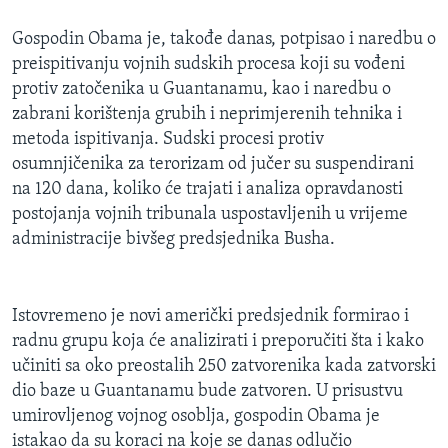
MAGAZIN
Gospodin Obama je, takođe danas, potpisao i naredbu o
O GLASU AMERIKE
preispitivanju vojnih sudskih procesa koji su vođeni
protiv zatočenika u Guantanamu, kao i naredbu o
Learning English
zabrani korištenja grubih i neprimjerenih tehnika i
metoda ispitivanja. Sudski procesi protiv
PRATITE NAS
osumnjičenika za terorizam od jučer su suspendirani
na 120 dana, koliko će trajati i analiza opravdanosti
postojanja vojnih tribunala uspostavljenih u vrijeme
administracije bivšeg predsjednika Busha.
Jezici
Istovremeno je novi američki predsjednik formirao i
radnu grupu koja će analizirati i preporučiti šta i kako
učiniti sa oko preostalih 250 zatvorenika kada zatvorski
dio baze u Guantanamu bude zatvoren. U prisustvu
umirovljenog vojnog osoblja, gospodin Obama je
istakao da su koraci na koje se danas odlučio