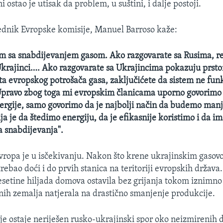
i ostao je utisak da problem, u suštini, i dalje postoji.
ednik Evropske komisije, Manuel Barroso kaže:
em sa snabdijevanjem gasom. Ako razgovarate sa Rusima, re
 Ukrajinci…. Ako razgovarate sa Ukrajincima pokazuju prsto
šta evropskog potrošača gasa, zaključićete da sistem ne fun
 Upravo zbog toga mi evropskim članicama uporno govorimo 
nergije, samo govorimo da je najbolji način da budemo manj
ja je da štedimo energiju, da je efikasnije koristimo i da i
ra snabdijevanja".
Evropa je u isčekivanju. Nakon što krene ukrajinskim gasov
trebao doći i do prvih stanica na teritoriji evropskih država.
desetine hiljada domova ostavila bez grijanja tokom iznimno 
jnih zemalja natjerala na drastično smanjenje produkcije.
je ostaje neriješen rusko-ukrajinski spor oko neizmirenih 