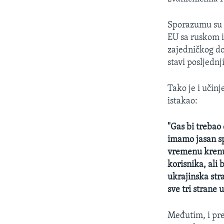
MAGAZIN
O GLASU AMERIKE
Sporazumu su p
EU sa ruskom i
zajedničkog do
stavi posljednj
Tako je i učin
istakao:
"Gas bi trebao 
imamo jasan sp
vremenu krenut
korisnika, ali
ukrajinska str
sve tri strane 
Međutim, i pred