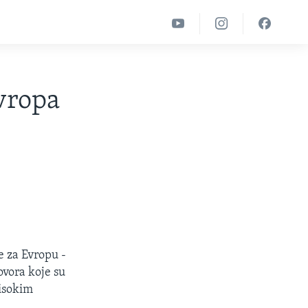
vropa
e za Evropu -
ovora koje su
visokim