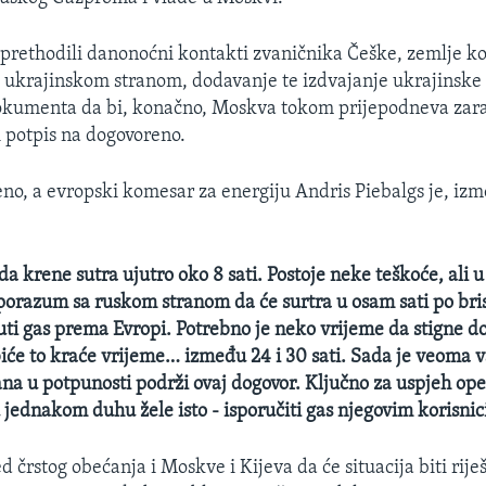
rethodili danonoćni kontakti zvaničnika Češke, zemlje ko
 ukrajinskom stranom, dodavanje te izdvajanje ukrajinske 
kumenta da bi, konačno, Moskva tokom prijepodneva zaraž
i potpis na dogovoreno.
jeno, a evropski komesar za energiju Andris Piebalgs je, izm
da krene sutra ujutro oko 8 sati. Postoje neke teškoće, ali u 
orazum sa ruskom stranom da će surtra u osam sati po br
i gas prema Evropi. Potrebno je neko vrijeme da stigne do
 biće to kraće vrijeme… između 24 i 30 sati. Sada je veoma 
ana u potpunosti podrži ovaj dogovor. Ključno za uspjeh ope
u jednakom duhu žele isto - isporučiti gas njegovim korisni
 črstog obećanja i Moskve i Kijeva da će situacija biti rije