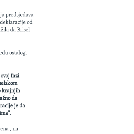
ja predsjedava
deklaracije od
ila da Brisel
eđu ostalog,
ovoj fazi
iselskom
 krajnjih
važno da
racije je da
cima".
šena , na