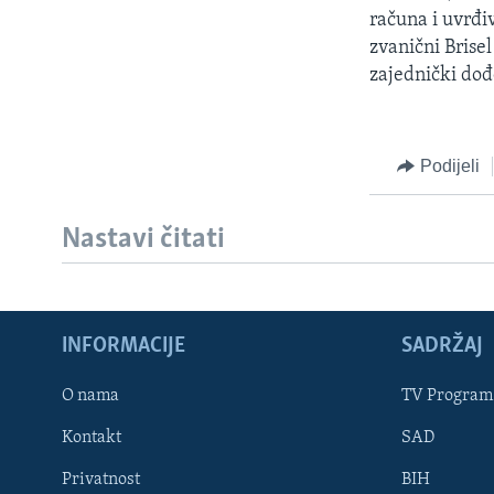
računa i uvrđi
zvanični Brise
zajednički dođ
Podijeli
Nastavi čitati
INFORMACIJE
SADRŽAJ
Learning English
O nama
TV Program
Kontakt
SAD
PRATITE NAS
Privatnost
BIH