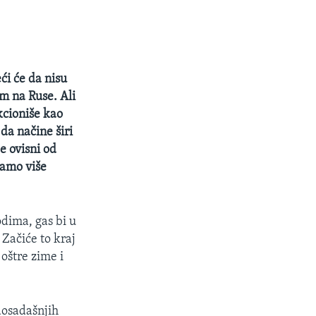
ći će da nisu
m na Ruse. Ali
kcioniše kao
da načine širi
e ovisni od
mamo više
odima, gas bi u
 Začiće to kraj
oštre zime i
dosadašnjih