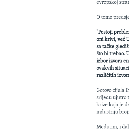
evropskoj stran
O tome predsj
"Postoji probl
oni krivi, već
sa tačke gledi
što bi trebao.
izbor izvora e
ovakvih situaci
različitih izvo
Gotovo cijela 
srijedu ujutro 
krize koja je 
industriju bro
Međutim, i dal