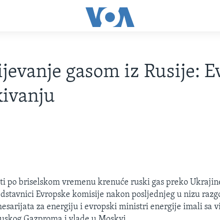
jevanje gasom iz Rusije: E
kivanju
ati po briselskom vremenu krenuće ruski gas preko Ukrajin
redstavnici Evropske komisije nakon posljednjeg u nizu razg
sarijata za energiju i evropski ministri energije imali sa 
ruskog Gazproma i vlade u Moskvi.