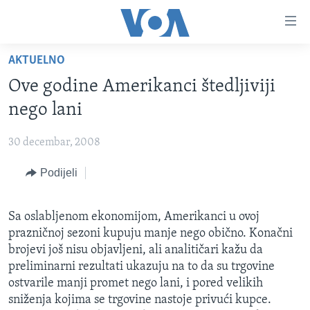
Linkovi
Pređi
na
AKTUELNO
glavni
TV PROGRAM
sadržaj
Ove godine Amerikanci štedljiviji
VIDEO
Pređi
nego lani
na
FOTOGRAFIJE DANA
glavnu
30 decembar, 2008
VIJESTI
navigaciju
Idi
Podijeli
NAUKA I TEHNOLOGIJA
SJEDINJENE AMERIČKE DRŽAVE
na
SPECIJALNI PROJEKTI
BOSNA I HERCEGOVINA
pretragu
Sa oslabljenom ekonomijom, Amerikanci u ovoj
KORUPCIJA
SVIJET
prazničnoj sezoni kupuju manje nego obično. Konačni
SLOBODA MEDIJA
brojevi još nisu objavljeni, ali analitičari kažu da
preliminarni rezultati ukazuju na to da su trgovine
ŽENSKA STRANA
ostvarile manji promet nego lani, i pored velikih
IZBJEGLIČKA STRANA
sniženja kojima se trgovine nastoje privući kupce.