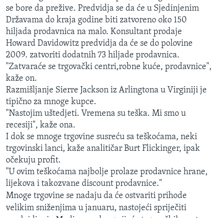
se bore da prežive. Predvidja se da će u Sjedinjenim
Državama do kraja godine biti zatvoreno oko 150
hiljada prodavnica na malo. Konsultant prodaje
Howard Davidowitz predvidja da će se do polovine
2009. zatvoriti dodatnih 73 hiljade prodavnica.
"Zatvaraće se trgovački centri,robne kuće, prodavnice",
kaže on.
Razmišljanje Sierre Jackson iz Arlingtona u Virginiji je
tipično za mnoge kupce.
"Nastojim uštedjeti. Vremena su teška. Mi smo u
recesiji", kaže ona.
I dok se mnoge trgovine susreću sa teškoćama, neki
trgovinski lanci, kaže analitičar Burt Flickinger, ipak
očekuju profit.
"U ovim teškoćama najbolje prolaze prodavnice hrane,
lijekova i takozvane discount prodavnice."
Mnoge trgovine se nadaju da će ostvariti prihode
velikim sniženjima u januaru, nastojeći spriječiti