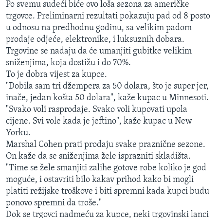
Po svemu sudeći biće ovo loša sezona za američke
MAGAZIN
trgovce. Preliminarni rezultati pokazuju pad od 8 posto
O GLASU AMERIKE
u odnosu na predhodnu godinu, sa velikim padom
prodaje odjeće, elektronike, i luksuznih dobara.
Trgovine se nadaju da će umanjiti gubitke velikim
Learning English
sniženjima, koja dostižu i do 70%.
To je dobra vijest za kupce.
PRATITE NAS
"Dobila sam tri džempera za 50 dolara, što je super jer,
inače, jedan košta 50 dolara", kaže kupac u Minnesoti.
"Svako voli rasprodaje. Svako voli kupovati upola
cijene. Svi vole kada je jeftino", kaže kupac u New
Jezici
Yorku.
Marshal Cohen prati prodaju svake praznične sezone.
On kaže da se sniženjima žele isprazniti skladišta.
"Time se žele smanjiti zalihe gotove robe koliko je god
moguće, i ostavriti bilo kakav prihod kako bi mogli
platiti režijske troškove i biti spremni kada kupci budu
ponovo spremni da troše."
Dok se trgovci nadmeću za kupce, neki trgovinski lanci