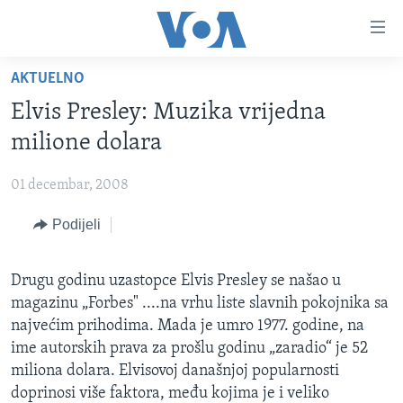
Linkovi
Pređi
na
AKTUELNO
glavni
TV PROGRAM
sadržaj
Elvis Presley: Muzika vrijedna
VIDEO
Pređi
milione dolara
na
FOTOGRAFIJE DANA
glavnu
01 decembar, 2008
VIJESTI
navigaciju
Idi
Podijeli
NAUKA I TEHNOLOGIJA
SJEDINJENE AMERIČKE DRŽAVE
na
SPECIJALNI PROJEKTI
BOSNA I HERCEGOVINA
pretragu
Drugu godinu uzastopce Elvis Presley se našao u
KORUPCIJA
SVIJET
magazinu „Forbes" ....na vrhu liste slavnih pokojnika sa
SLOBODA MEDIJA
najvećim prihodima. Mada je umro 1977. godine, na
ime autorskih prava za prošlu godinu „zaradio“ je 52
ŽENSKA STRANA
miliona dolara. Elvisovoj današnjoj popularnosti
IZBJEGLIČKA STRANA
doprinosi više faktora, među kojima je i veliko