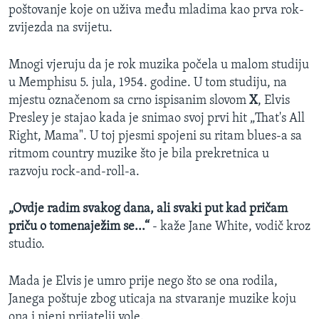
poštovanje koje on uživa među mladima kao prva rok-
MAGAZIN
zvijezda na svijetu.
O GLASU AMERIKE
Mnogi vjeruju da je rok muzika počela u malom studiju
Learning English
u Memphisu 5. jula, 1954. godine. U tom studiju, na
mjestu označenom sa crno ispisanim slovom
X
, Elvis
PRATITE NAS
Presley je stajao kada je snimao svoj prvi hit „That's All
Right, Mama". U toj pjesmi spojeni su ritam blues-a sa
ritmom country muzike što je bila prekretnica u
razvoju rock-and-roll-a.
Jezici
„Ovdje radim svakog dana, ali svaki put kad pričam
priču o tomenaježim se...“
- kaže Jane White, vodič kroz
studio.
Mada je Elvis je umro prije nego što se ona rodila,
Janega poštuje zbog uticaja na stvaranje muzike koju
ona i njeni prijatelji vole.