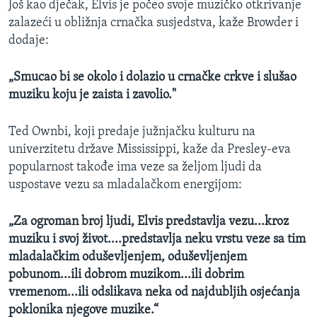
Još kao dječak, Elvis je počeo svoje muzičko otkrivanje
zalazeći u obližnja crnačka susjedstva, kaže Browder i
dodaje:
„Smucao bi se okolo i dolazio u crnačke crkve i slušao
muziku koju je zaista i zavolio."
Ted Ownbi, koji predaje južnjačku kulturu na
univerzitetu države Mississippi, kaže da Presley-eva
popularnost takođe ima veze sa željom ljudi da
uspostave vezu sa mladalačkom energijom:
„Za ogroman broj ljudi, Elvis predstavlja vezu...kroz
muziku i svoj život....predstavlja neku vrstu veze sa tim
mladalačkim oduševljenjem, oduševljenjem
pobunom...ili dobrom muzikom...ili dobrim
vremenom...ili odslikava neka od najdubljih osjećanja
poklonika njegove muzike.“