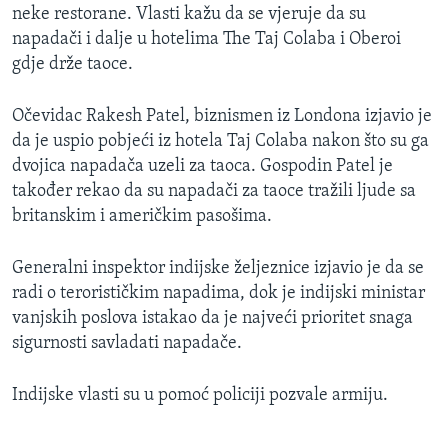
neke restorane. Vlasti kažu da se vjeruje da su
MAGAZIN
napadači i dalje u hotelima The Taj Colaba i Oberoi
O GLASU AMERIKE
gdje drže taoce.
Learning English
Očevidac Rakesh Patel, biznismen iz Londona izjavio je
da je uspio pobjeći iz hotela Taj Colaba nakon što su ga
PRATITE NAS
dvojica napadača uzeli za taoca. Gospodin Patel je
također rekao da su napadači za taoce tražili ljude sa
britanskim i američkim pasošima.
Jezici
Generalni inspektor indijske željeznice izjavio je da se
radi o terorističkim napadima, dok je indijski ministar
vanjskih poslova istakao da je najveći prioritet snaga
sigurnosti savladati napadače.
Indijske vlasti su u pomoć policiji pozvale armiju.