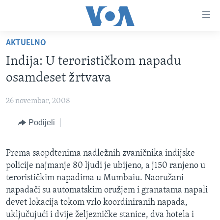
Linkovi
Pređi
na
AKTUELNO
glavni
TV PROGRAM
sadržaj
Indija: U terorističkom napadu
VIDEO
Pređi
osamdeset žrtvava
na
FOTOGRAFIJE DANA
glavnu
26 novembar, 2008
VIJESTI
navigaciju
Idi
Podijeli
NAUKA I TEHNOLOGIJA
SJEDINJENE AMERIČKE DRŽAVE
na
SPECIJALNI PROJEKTI
BOSNA I HERCEGOVINA
pretragu
Prema saopđtenima nadležnih zvaničnika indijske
KORUPCIJA
SVIJET
policije najmanje 80 ljudi je ubijeno, a j150 ranjeno u
SLOBODA MEDIJA
terorističkim napadima u Mumbaiu. Naoružani
napadači su automatskim oružjem i granatama napali
ŽENSKA STRANA
devet lokacija tokom vrlo koordiniranih napada,
IZBJEGLIČKA STRANA
uključujući i dvije željezničke stanice, dva hotela i