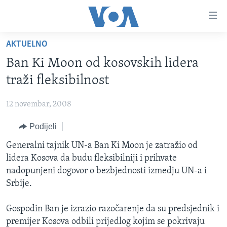
Linkovi
Pređi
na
AKTUELNO
glavni
TV PROGRAM
sadržaj
Ban Ki Moon od kosovskih lidera
VIDEO
Pređi
traži fleksibilnost
na
FOTOGRAFIJE DANA
glavnu
12 novembar, 2008
VIJESTI
navigaciju
Idi
Podijeli
NAUKA I TEHNOLOGIJA
SJEDINJENE AMERIČKE DRŽAVE
na
SPECIJALNI PROJEKTI
Generalni tajnik UN-a Ban Ki Moon je zatražio od
BOSNA I HERCEGOVINA
pretragu
lidera Kosova da budu fleksibilniji i prihvate
KORUPCIJA
SVIJET
nadopunjeni dogovor o bezbjednosti izmedju UN-a i
SLOBODA MEDIJA
Srbije.
ŽENSKA STRANA
Gospodin Ban je izrazio razočarenje da su predsjednik i
IZBJEGLIČKA STRANA
premijer Kosova odbili prijedlog kojim se pokrivaju