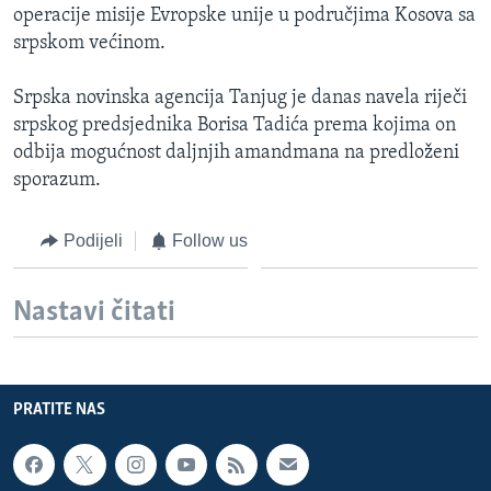
operacije misije Evropske unije u područjima Kosova sa
MAGAZIN
srpskom većinom.
O GLASU AMERIKE
Srpska novinska agencija Tanjug je danas navela riječi
Learning English
srpskog predsjednika Borisa Tadića prema kojima on
odbija mogućnost daljnjih amandmana na predloženi
PRATITE NAS
sporazum.
Podijeli
Follow us
Jezici
Nastavi čitati
PRATITE NAS