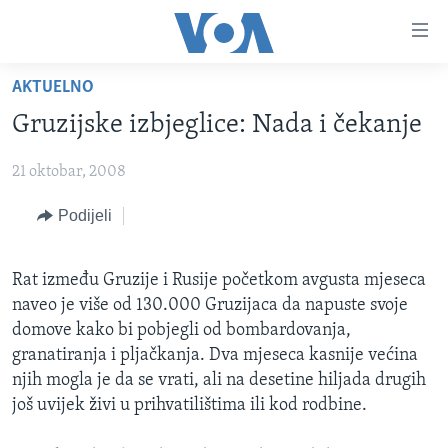
Linkovi
Pređi
na
AKTUELNO
glavni
TV PROGRAM
sadržaj
Gruzijske izbjeglice: Nada i čekanje
VIDEO
Pređi
na
21 oktobar, 2008
FOTOGRAFIJE DANA
glavnu
VIJESTI
Podijeli
navigaciju
Idi
NAUKA I TEHNOLOGIJA
SJEDINJENE AMERIČKE DRŽAVE
na
Rat između Gruzije i Rusije početkom avgusta mjeseca
SPECIJALNI PROJEKTI
BOSNA I HERCEGOVINA
pretragu
naveo je više od 130.000 Gruzijaca da napuste svoje
KORUPCIJA
SVIJET
domove kako bi pobjegli od bombardovanja,
granatiranja i pljačkanja. Dva mjeseca kasnije većina
SLOBODA MEDIJA
njih mogla je da se vrati, ali na desetine hiljada drugih
ŽENSKA STRANA
još uvijek živi u prihvatilištima ili kod rodbine.
IZBJEGLIČKA STRANA