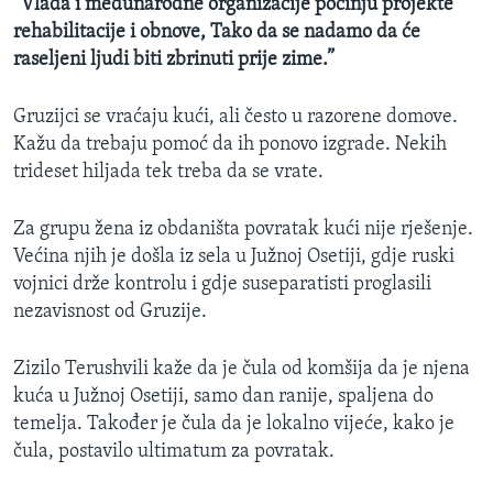
“Vlada i međunarodne organizacije počinju projekte
rehabilitacije i obnove, Tako da se nadamo da će
raseljeni ljudi biti zbrinuti prije zime.”
Gruzijci se vraćaju kući, ali često u razorene domove.
Kažu da trebaju pomoć da ih ponovo izgrade. Nekih
trideset hiljada tek treba da se vrate.
Za grupu žena iz obdaništa povratak kući nije rješenje.
Većina njih je došla iz sela u Južnoj Osetiji, gdje ruski
vojnici drže kontrolu i gdje suseparatisti proglasili
nezavisnost od Gruzije.
Zizilo Terushvili kaže da je čula od komšija da je njena
kuća u Južnoj Osetiji, samo dan ranije, spaljena do
temelja. Također je čula da je lokalno vijeće, kako je
čula, postavilo ultimatum za povratak.