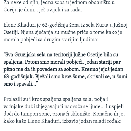
Za neke od njih, jedna soba u jednom obdaništu u
MAGAZIN
Goriju je dom… još uvijek i za sada.
O GLASU AMERIKE
Elene Khaduri je 62-godišnja žena iz sela Kurta u Južnoj
Learning English
Osetiji. Njena sjećanja su mučne priče o tome kako je
morala pobjeći sa drugim starijim ljudima:
PRATITE NAS
“Sva Gruzijska sela na teritoriji Južne Osetije bila su
spaljena. Potom smo morali pobjeći. Jedan stariji par
pitao me da ih povedem sa sobom. Krenuo jejoš jedan
Jezici
63-godišnjak. Bježali smo kroz šume, skrivali se, u šumi
smo i spavali…”
Prolazili su i kroz spaljena spaljena sela, polja i
voćnjake duž izbjegavajući naoružane ljude… I uspjeli
doći do tampon zone, pronaći sklonište. Konačno ih je,
kako kaže Elene Khaduri, izbavio jedan mladi rođak: