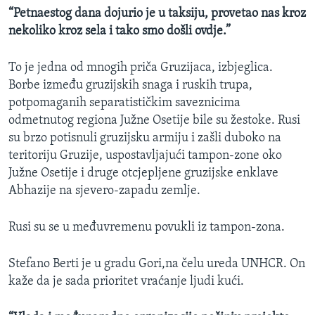
“Petnaestog dana dojurio je u taksiju, provetao nas kroz
nekoliko kroz sela i tako smo došli ovdje.”
To je jedna od mnogih priča Gruzijaca, izbjeglica.
Borbe između gruzijskih snaga i ruskih trupa,
potpomaganih separatističkim saveznicima
odmetnutog regiona Južne Osetije bile su žestoke. Rusi
su brzo potisnuli gruzijsku armiju i zašli duboko na
teritoriju Gruzije, uspostavljajući tampon-zone oko
Južne Osetije i druge otcjepljene gruzijske enklave
Abhazije na sjevero-zapadu zemlje.
Rusi su se u međuvremenu povukli iz tampon-zona.
Stefano Berti je u gradu Gori,na čelu ureda UNHCR. On
kaže da je sada prioritet vraćanje ljudi kući.