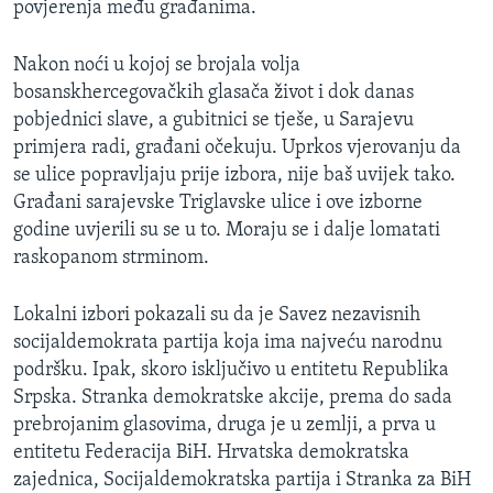
povjerenja među građanima.
MAGAZIN
O GLASU AMERIKE
Nakon noći u kojoj se brojala volja
bosanskhercegovačkih glasača život i dok danas
Learning English
pobjednici slave, a gubitnici se tješe, u Sarajevu
primjera radi, građani očekuju. Uprkos vjerovanju da
se ulice popravljaju prije izbora, nije baš uvijek tako.
PRATITE NAS
Građani sarajevske Triglavske ulice i ove izborne
godine uvjerili su se u to. Moraju se i dalje lomatati
raskopanom strminom.
Jezici
Lokalni izbori pokazali su da je Savez nezavisnih
socijaldemokrata partija koja ima najveću narodnu
podršku. Ipak, skoro isključivo u entitetu Republika
Srpska. Stranka demokratske akcije, prema do sada
prebrojanim glasovima, druga je u zemlji, a prva u
entitetu Federacija BiH. Hrvatska demokratska
zajednica, Socijaldemokratska partija i Stranka za BiH