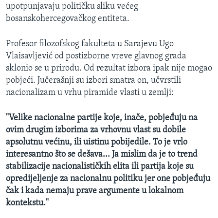
upotpunjavaju političku sliku većeg
bosanskohercegovačkog entiteta.
Profesor filozofskog fakulteta u Sarajevu Ugo
Vlaisavljević od postizborne vreve glavnog grada
sklonio se u prirodu. Od rezultat izbora ipak nije mogao
pobjeći. Jučerašnji su izbori smatra on, učvrstili
nacionalizam u vrhu piramide vlasti u zemlji:
"Velike nacionalne partije koje, inače, pobjeđuju na
ovim drugim izborima za vrhovnu vlast su dobile
apsolutnu većinu, ili uistinu pobijedile. To je vrlo
interesantno što se dešava... Ja mislim da je to trend
stabilizacije nacionalističkih elita ili partija koje su
opredijeljenje za nacionalnu politiku jer one pobjeđuju
čak i kada nemaju prave argumente u lokalnom
kontekstu."