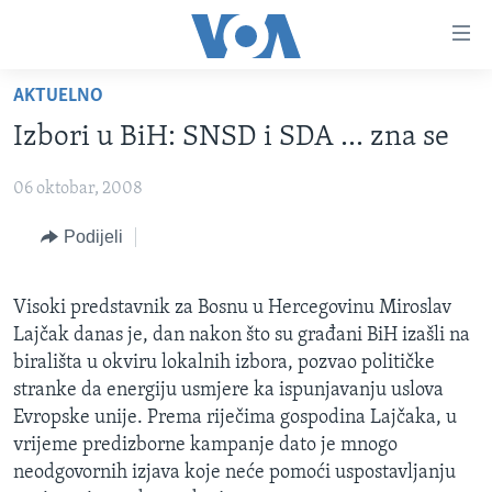
Linkovi
Pređi
na
AKTUELNO
glavni
TV PROGRAM
sadržaj
Izbori u BiH: SNSD i SDA ... zna se
VIDEO
Pređi
na
06 oktobar, 2008
FOTOGRAFIJE DANA
glavnu
VIJESTI
Podijeli
navigaciju
Idi
NAUKA I TEHNOLOGIJA
SJEDINJENE AMERIČKE DRŽAVE
na
Visoki predstavnik za Bosnu u Hercegovinu Miroslav
SPECIJALNI PROJEKTI
BOSNA I HERCEGOVINA
pretragu
Lajčak danas je, dan nakon što su građani BiH izašli na
KORUPCIJA
SVIJET
birališta u okviru lokalnih izbora, pozvao političke
stranke da energiju usmjere ka ispunjavanju uslova
SLOBODA MEDIJA
Evropske unije. Prema riječima gospodina Lajčaka, u
ŽENSKA STRANA
vrijeme predizborne kampanje dato je mnogo
neodgovornih izjava koje neće pomoći uspostavljanju
IZBJEGLIČKA STRANA