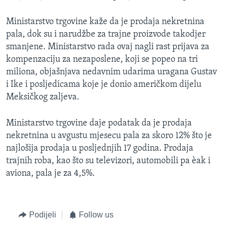
MAGAZIN
Ministarstvo trgovine kaže da je prodaja nekretnina
O GLASU AMERIKE
pala, dok su i narudžbe za trajne proizvode takodjer
smanjene. Ministarstvo rada ovaj nagli rast prijava za
Learning English
kompenzaciju za nezaposlene, koji se popeo na tri
miliona, objašnjava nedavnim udarima uragana Gustav
PRATITE NAS
i Ike i posljedicama koje je donio američkom dijelu
Meksičkog zaljeva.
Ministarstvo trgovine daje podatak da je prodaja
Jezici
nekretnina u avgustu mjesecu pala za skoro 12% što je
najlošija prodaja u posljednjih 17 godina. Prodaja
trajnih roba, kao što su televizori, automobili pa èak i
aviona, pala je za 4,5%.
Podijeli
Follow us