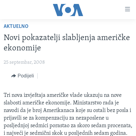
Linkovi
Pređi
na
AKTUELNO
glavni
TV PROGRAM
sadržaj
Novi pokazatelji slabljenja američke
VIDEO
Pređi
ekonomije
na
FOTOGRAFIJE DANA
glavnu
25 septembar, 2008
VIJESTI
navigaciju
Idi
Podijeli
NAUKA I TEHNOLOGIJA
SJEDINJENE AMERIČKE DRŽAVE
na
SPECIJALNI PROJEKTI
BOSNA I HERCEGOVINA
pretragu
Tri nova izvještaja američke vlade ukazuju na nove
KORUPCIJA
SVIJET
slabosti američke ekonomije. Ministarstvo rada je
SLOBODA MEDIJA
navodi da je broj Amerikanaca koje su ostali bez posla i
prijavili se za kompenzaciju za nezaposlene u
ŽENSKA STRANA
posljednjoj sedmici porastao za skoro sedam procenata,
IZBJEGLIČKA STRANA
i najveći je sedmični skok u posljednih sedam godina.