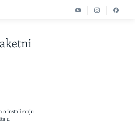
raketni
 o instaliranju
ita u