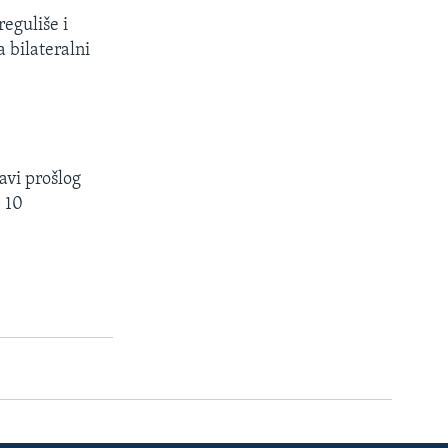
eguliše i
a bilateralni
avi prošlog
 10