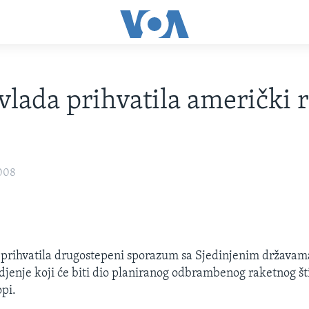
vlada prihvatila američki 
2008
 prihvatila drugostepeni sporazum sa Sjedinjenim državama
djenje koji će biti dio planiranog odbrambenog raketnog št
opi.