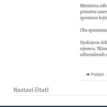
MAGAZIN
Ministrica odb
O GLASU AMERIKE
prisustvo ameri
sporazum kojim
Oba sporazuma
Sjedinjene drž
mjeseca. Njime
odbrambenih r
Podijeli
Nastavi čitati