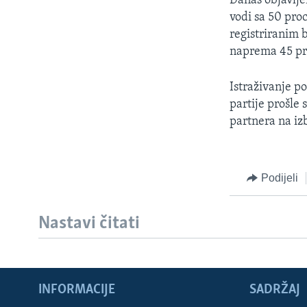
Danas objavlje
MAGAZIN
vodi sa 50 pro
O GLASU AMERIKE
registriranim 
naprema 45 pr
Istraživanje p
partije prošle
partnera na i
Podijeli
Nastavi čitati
INFORMACIJE
SADRŽAJ