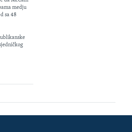
uje da McCain
 Obama medju
ed sa 48
publikanske
dsjedničkog