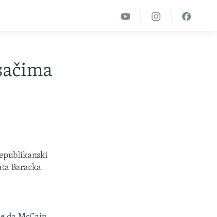
sačima
republikanski
ata Baracka