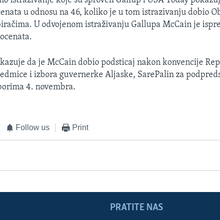
no istraživanje koje su sproveli Gallup i USA Today pokaz
cenata u odnosu na 46, koliko je u tom istrazivanju dobio
biračima. U odvojenom istraživanju Gallupa McCain je ispr
ocenata.
okazuje da je McCain dobio podsticaj nakon konvencije Re
 sedmice i izbora guvernerke Aljaske, SarePalin za podpre
zborima 4. novembra.
Follow us
Print
PRATITE NAS