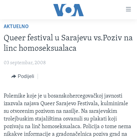
Linkovi
Pređi
na
AKTUELNO
glavni
TV PROGRAM
sadržaj
Queer festival u Sarajevu vs.Poziv na
VIDEO
Pređi
linc homoseksualaca
na
FOTOGRAFIJE DANA
glavnu
03 septembar, 2008
VIJESTI
navigaciju
Idi
Podijeli
NAUKA I TEHNOLOGIJA
SJEDINJENE AMERIČKE DRŽAVE
na
SPECIJALNI PROJEKTI
BOSNA I HERCEGOVINA
pretragu
Polemike koje je u bosanskohercegovačkoj javnosti
KORUPCIJA
SVIJET
izazvala najava Queer Sarajevo Festivala, kulminirale
SLOBODA MEDIJA
su otvorenim pozivom na nasilje. Na sarajevskim
trolejbuskim stajalištima osvanuli su plakati koji
ŽENSKA STRANA
pozivaju na linč homoseksualaca. Policija o tome nema
IZBJEGLIČKA STRANA
nikakve informacije a gradonačelnica poziva grad na