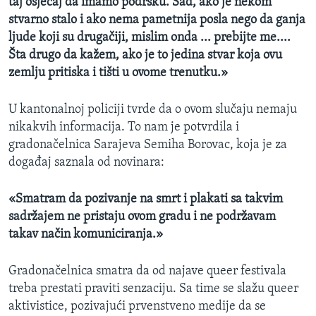
taj osjećaj da imamo podršku. Sad, ako je nekom
stvarno stalo i ako nema pametnija posla nego da ganja
ljude koji su drugačiji, mislim onda ... prebijte me....
Šta drugo da kažem, ako je to jedina stvar koja ovu
zemlju pritiska i tišti u ovome trenutku.»
U kantonalnoj policiji tvrde da o ovom slučaju nemaju
nikakvih informacija. To nam je potvrdila i
gradonačelnica Sarajeva Semiha Borovac, koja je za
događaj saznala od novinara:
«Smatram da pozivanje na smrt i plakati sa takvim
sadržajem ne pristaju ovom gradu i ne podržavam
takav način komuniciranja.»
Gradonačelnica smatra da od najave queer festivala
treba prestati praviti senzaciju. Sa time se slažu queer
aktivistice, pozivajući prvenstveno medije da se