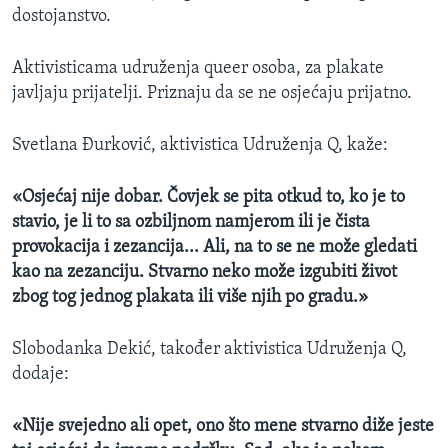
dostojanstvo.
MAGAZIN
O GLASU AMERIKE
Aktivisticama udruženja queer osoba, za plakate
javljaju prijatelji. Priznaju da se ne osjećaju prijatno.
Learning English
Svetlana Đurković, aktivistica Udruženja Q, kaže:
PRATITE NAS
«Osjećaj nije dobar. Čovjek se pita otkud to, ko je to
stavio, je li to sa ozbiljnom namjerom ili je čista
provokacija i zezancija... Ali, na to se ne može gledati
Jezici
kao na zezanciju. Stvarno neko može izgubiti život
zbog tog jednog plakata ili više njih po gradu.»
Slobodanka Dekić, također aktivistica Udruženja Q,
dodaje:
«Nije svejedno ali opet, ono što mene stvarno diže jeste