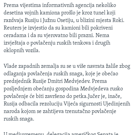
Prema vijestima informativnih agencija nekoliko
MAGAZIN
desetina vojnih kamiona prošlo je kroz tunel koji
O GLASU AMERIKE
razdvaja Rusiju i Južnu Osetiju, u blizini mjesta Roki.
Reuters je izvjestio da su kamioni bili pokriveni
Learning English
ceradama i da su vjerovatno bili prazni. Nema
izvještaja o povlačenju ruskih tenkova i drugih
PRATITE NAS
oklopnih vozila.
Vlade zapadnih zemalja su se u više navrata žalile zbog
odlaganja povlačenja ruskih snaga, koje je obećao
Jezici
predsjednik Rusije Dmitri Medvjedev. Prema
posljednjem obećanju gospodina Medvjedeva rusko
povlačenje će biti završeno do petka.Jučer je, inače,
Rusija odbacila rezoluciju Vijeća sigurnosti Ujedinjenih
naroda kojom se zahtijeva trenutačno povlačenje
ruskih snaga.
U medjuvremenu, delegacija američkog Senata je