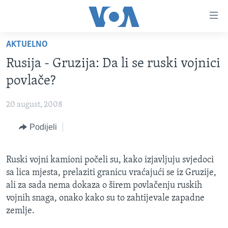
Linkovi
Pređi
na
AKTUELNO
glavni
TV PROGRAM
sadržaj
Rusija - Gruzija: Da li se ruski vojnici
VIDEO
Pređi
povlače?
na
FOTOGRAFIJE DANA
glavnu
20 august, 2008
VIJESTI
navigaciju
Idi
Podijeli
NAUKA I TEHNOLOGIJA
SJEDINJENE AMERIČKE DRŽAVE
na
SPECIJALNI PROJEKTI
BOSNA I HERCEGOVINA
pretragu
Ruski vojni kamioni počeli su, kako izjavljuju svjedoci
KORUPCIJA
SVIJET
sa lica mjesta, prelaziti granicu vraćajući se iz Gruzije,
SLOBODA MEDIJA
ali za sada nema dokaza o širem povlačenju ruskih
vojnih snaga, onako kako su to zahtijevale zapadne
ŽENSKA STRANA
zemlje.
IZBJEGLIČKA STRANA