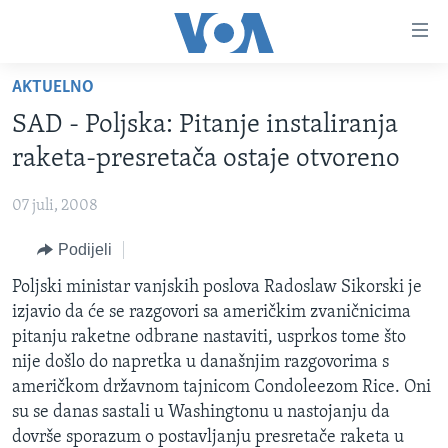
Linkovi
Pređi
na
AKTUELNO
glavni
TV PROGRAM
sadržaj
SAD - Poljska: Pitanje instaliranja
VIDEO
Pređi
raketa-presretača ostaje otvoreno
na
FOTOGRAFIJE DANA
glavnu
07 juli, 2008
VIJESTI
navigaciju
Idi
Podijeli
NAUKA I TEHNOLOGIJA
SJEDINJENE AMERIČKE DRŽAVE
na
SPECIJALNI PROJEKTI
Poljski ministar vanjskih poslova Radoslaw Sikorski je
BOSNA I HERCEGOVINA
pretragu
izjavio da će se razgovori sa američkim zvaničnicima
KORUPCIJA
SVIJET
pitanju raketne odbrane nastaviti, usprkos tome što
SLOBODA MEDIJA
nije došlo do napretka u današnjim razgovorima s
američkom državnom tajnicom Condoleezom Rice. Oni
ŽENSKA STRANA
su se danas sastali u Washingtonu u nastojanju da
IZBJEGLIČKA STRANA
dovrše sporazum o postavljanju presretače raketa u