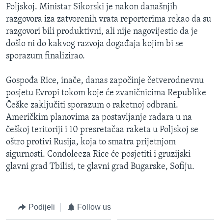
Poljskoj. Ministar Sikorski je nakon današnjih
MAGAZIN
razgovora iza zatvorenih vrata reporterima rekao da su
O GLASU AMERIKE
razgovori bili produktivni, ali nije nagovijestio da je
došlo ni do kakvog razvoja događaja kojim bi se
Learning English
sporazum finalizirao.
PRATITE NAS
Gospođa Rice, inače, danas započinje četverodnevnu
posjetu Evropi tokom koje će zvaničnicima Republike
Češke zaključiti sporazum o raketnoj odbrani.
Američkim planovima za postavljanje radara u na
Jezici
češkoj teritoriji i 10 presretačaa raketa u Poljskoj se
oštro protivi Rusija, koja to smatra prijetnjom
sigurnosti. Condoleeza Rice će posjetiti i gruzijski
glavni grad Tbilisi, te glavni grad Bugarske, Sofiju.
Podijeli
Follow us