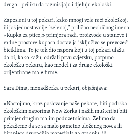
drugo - priliku da razmišljaju i djeluju ekološki.
MAGAZIN
O GLASU AMERIKE
Zaposleni u toj pekari, kako mnogi vole reći ekološkoj,
ili još jednostavnije "zelenoj," prilično neobičnog imena
Learning English
«Kupka za ptice,» primjera radi, proizvode u stanove i
radne prostore kupaca dostavlja isključivo se prevozeći
PRATITE NAS
biciklima. To je tek dio napora koji u toj pekari ulažu
da bi, kako kažu, održali prvu svjetsku, potpuno
ekološku pekaru, kao model i za druge ekološki
orijentirane male firme.
Jezici
Sara Dima, menadžerka u pekari, objašnjava:
«Nastojimo, kroz poslovanje naše pekare, biti podrška
ekološkim naporima New Zorka i naših mušterijai biti
primjer drugim malim poduzetnicima. Želimo da
pokažemo da se sa malo pametno uloženog novca ili
biranjem drugačijih materijala za gradnju, ili