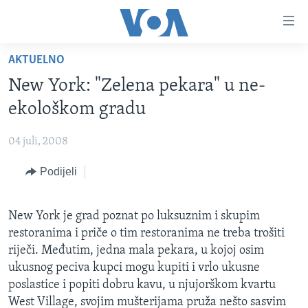
Linkovi
Pređi
na
AKTUELNO
glavni
TV PROGRAM
sadržaj
New York: "Zelena pekara" u ne-
VIDEO
Pređi
ekološkom gradu
na
FOTOGRAFIJE DANA
glavnu
04 juli, 2008
VIJESTI
navigaciju
Idi
Podijeli
NAUKA I TEHNOLOGIJA
SJEDINJENE AMERIČKE DRŽAVE
na
SPECIJALNI PROJEKTI
BOSNA I HERCEGOVINA
pretragu
New York je grad poznat po luksuznim i skupim
KORUPCIJA
SVIJET
restoranima i priče o tim restoranima ne treba trošiti
SLOBODA MEDIJA
riječi. Međutim, jedna mala pekara, u kojoj osim
ukusnog peciva kupci mogu kupiti i vrlo ukusne
ŽENSKA STRANA
poslastice i popiti dobru kavu, u njujorškom kvartu
IZBJEGLIČKA STRANA
West Village, svojim mušterijama pruža nešto sasvim