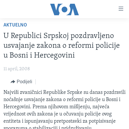
Linkovi
Pređi
na
AKTUELNO
glavni
TV PROGRAM
sadržaj
U Republici Srpskoj pozdravljeno
VIDEO
Pređi
usvajanje zakona o reformi policije
na
FOTOGRAFIJE DANA
u Bosni i Hercegovini
glavnu
VIJESTI
navigaciju
11 april, 2008
Idi
NAUKA I TEHNOLOGIJA
SJEDINJENE AMERIČKE DRŽAVE
na
Podijeli
SPECIJALNI PROJEKTI
BOSNA I HERCEGOVINA
pretragu
Najviši zvaničnici Republike Srpske su danas pozdravili
KORUPCIJA
SVIJET
noćašnje usvajanje zakona o reformi policije u Bosni i
SLOBODA MEDIJA
Hercegovini. Prema njihovom mišljenju, najveća
ŽENSKA STRANA
vrijednost ovih zakona je u očuvanju policije ovog
entiteta i ispunjavanju pretpostavki za potpisivanje
IZBJEGLIČKA STRANA
sporazuma o stabilizaciji i pridruživanju.