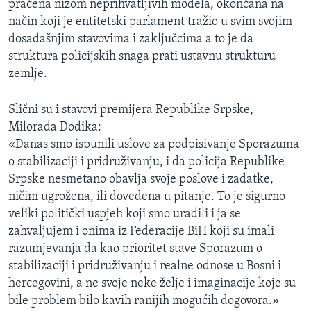
praćena nizom neprihvatljivih modela, okončana na
način koji je entitetski parlament tražio u svim svojim
dosadašnjim stavovima i zaključcima a to je da
struktura policijskih snaga prati ustavnu strukturu
zemlje.
Slični su i stavovi premijera Republike Srpske,
Milorada Dodika:
«Danas smo ispunili uslove za podpisivanje Sporazuma
o stabilizaciji i pridruživanju, i da policija Republike
Srpske nesmetano obavlja svoje poslove i zadatke,
ničim ugrožena, ili dovedena u pitanje. To je sigurno
veliki politički uspjeh koji smo uradili i ja se
zahvaljujem i onima iz Federacije BiH koji su imali
razumjevanja da kao prioritet stave Sporazum o
stabilizaciji i pridruživanju i realne odnose u Bosni i
hercegovini, a ne svoje neke želje i imaginacije koje su
bile problem bilo kavih ranijih mogućih dogovora.»