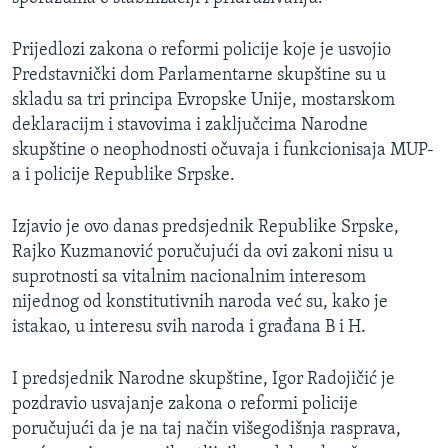
MAGAZIN
Prijedlozi zakona o reformi policije koje je usvojio
O GLASU AMERIKE
Predstavnički dom Parlamentarne skupštine su u
skladu sa tri principa Evropske Unije, mostarskom
Learning English
deklaracijm i stavovima i zaključcima Narodne
skupštine o neophodnosti očuvaja i funkcionisaja MUP-
PRATITE NAS
a i policije Republike Srpske.
Izjavio je ovo danas predsjednik Republike Srpske,
Rajko Kuzmanović poručujući da ovi zakoni nisu u
Jezici
suprotnosti sa vitalnim nacionalnim interesom
nijednog od konstitutivnih naroda već su, kako je
istakao, u interesu svih naroda i građana B i H.
I predsjednik Narodne skupštine, Igor Radojičić je
pozdravio usvajanje zakona o reformi policije
poručujući da je na taj način višegodišnja rasprava,