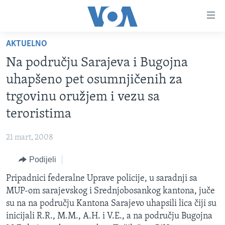
Linkovi
Pređi
na
AKTUELNO
glavni
TV PROGRAM
sadržaj
Na području Sarajeva i Bugojna
VIDEO
Pređi
uhapšeno pet osumnjičenih za
na
FOTOGRAFIJE DANA
trgovinu oružjem i vezu sa
glavnu
VIJESTI
navigaciju
teroristima
Idi
NAUKA I TEHNOLOGIJA
SJEDINJENE AMERIČKE DRŽAVE
na
21 mart, 2008
SPECIJALNI PROJEKTI
BOSNA I HERCEGOVINA
pretragu
Podijeli
KORUPCIJA
SVIJET
Pripadnici federalne Uprave policije, u saradnji sa
SLOBODA MEDIJA
MUP-om sarajevskog i Srednjobosankog kantona, juče
ŽENSKA STRANA
su na na području Kantona Sarajevo uhapsili lica čiji su
inicijali R.R., M.M., A.H. i V.E., a na području Bugojna
IZBJEGLIČKA STRANA