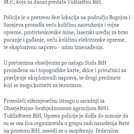
M.F., koja su danas predata Tužilaštvu BiH.
MAGAZIN
O GLASU AMERIKE
Policija je u pretresu šest lokacija na području Bugojna i
Sarajeva pronašla veću količinu naoružanja i vojne
Learning English
opreme, protivtenkovske mine, laserski uređaj za brzo
pucanje i gađanje, veću količinu elektronske opreme,
te eksplozivnu napravu - minu iznenađenja.
PRATITE NAS
U pretresima obavljenim po nalogu Suda BiH
pronađene su i topografske karte, skice i priručnici za
Jezici
pravljenje eksplozivnih naprava, te drugi predmete
koji se mogu koristiti za terorizam.
Provodeći višemjesečnu istragu u saradnji sa
Obavještajno-bezbjednosnom agencijom BiH i
Tužilaštvom BiH, Uprava policije je došla do sumnje da
su se ova lica organizovala u grupu radi nanošenja štete
na prostoru BiH, navodi se u saopštenju. Federalna