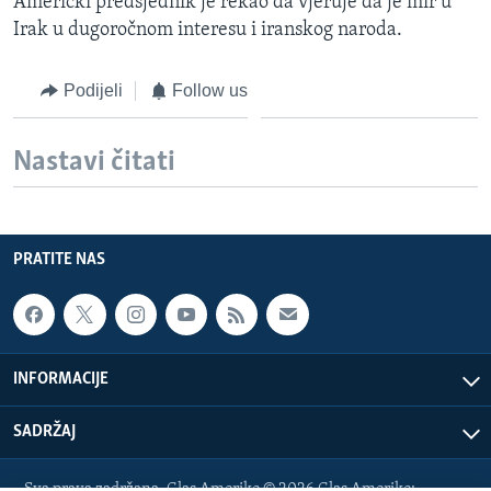
Američki predsjednik je rekao da vjeruje da je mir u
Irak u dugoročnom interesu i iranskog naroda.
Podijeli
Follow us
Nastavi čitati
PRATITE NAS
INFORMACIJE
SADRŽAJ
Sva prava zadržana. Glas Amerike © 2026 Glas Amerike: