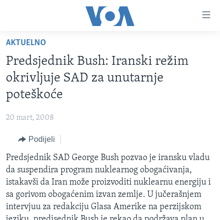
Linkovi
Pređi
na
AKTUELNO
glavni
TV PROGRAM
sadržaj
Predsjednik Bush: Iranski režim
VIDEO
Pređi
okrivljuje SAD za unutarnje
na
FOTOGRAFIJE DANA
poteškoće
glavnu
VIJESTI
navigaciju
20 mart, 2008
Idi
NAUKA I TEHNOLOGIJA
SJEDINJENE AMERIČKE DRŽAVE
na
Podijeli
SPECIJALNI PROJEKTI
BOSNA I HERCEGOVINA
pretragu
Predsjednik SAD George Bush pozvao je iransku vladu
KORUPCIJA
SVIJET
da suspendira program nuklearnog obogaćivanja,
SLOBODA MEDIJA
istakavši da Iran može proizvoditi nuklearnu energiju i
ŽENSKA STRANA
sa gorivom obogaćenim izvan zemlje. U jučerašnjem
intervjuu za redakciju Glasa Amerike na perzijskom
IZBJEGLIČKA STRANA
jeziku, predjsednik Bush je rekao da podržava plan u