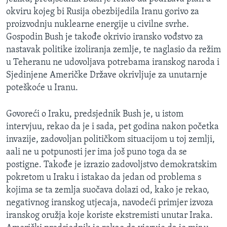
MAGAZIN
okviru kojeg bi Rusija obezbijedila Iranu gorivo za
proizvodnju nuklearne energije u civilne svrhe.
O GLASU AMERIKE
Gospodin Bush je takođe okrivio iransko vođstvo za
nastavak politike izoliranja zemlje, te naglasio da režim
Learning English
u Teheranu ne udovoljava potrebama iranskog naroda i
Sjedinjene Američke Države okrivljuje za unutarnje
PRATITE NAS
poteškoće u Iranu.
Govoreći o Iraku, predsjednik Bush je, u istom
intervjuu, rekao da je i sada, pet godina nakon početka
Jezici
invazije, zadovoljan političkom situacijom u toj zemlji,
aali ne u potpunosti jer ima još puno toga da se
postigne. Takođe je izrazio zadovoljstvo demokratskim
pokretom u Iraku i istakao da jedan od problema s
kojima se ta zemlja suočava dolazi od, kako je rekao,
negativnog iranskog utjecaja, navodeći primjer izvoza
iranskog oružja koje koriste ekstremisti unutar Iraka.