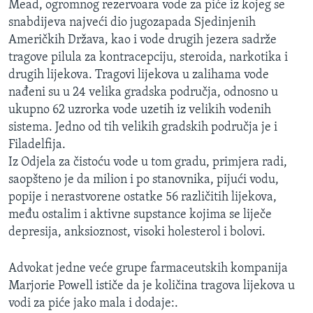
Mead, ogromnog rezervoara vode za piće iz kojeg se
MAGAZIN
snabdijeva najveći dio jugozapada Sjedinjenih
O GLASU AMERIKE
Američkih Država, kao i vode drugih jezera sadrže
tragove pilula za kontracepciju, steroida, narkotika i
drugih lijekova. Tragovi lijekova u zalihama vode
Learning English
nađeni su u 24 velika gradska područja, odnosno u
ukupno 62 uzrorka vode uzetih iz velikih vodenih
PRATITE NAS
sistema. Jedno od tih velikih gradskih područja je i
Filadelfija.
Iz Odjela za čistoću vode u tom gradu, primjera radi,
Jezici
saopšteno je da milion i po stanovnika, pijući vodu,
popije i nerastvorene ostatke 56 različitih lijekova,
među ostalim i aktivne supstance kojima se liječe
depresija, anksioznost, visoki holesterol i bolovi.
Advokat jedne veće grupe farmaceutskih kompanija
Marjorie Powell ističe da je količina tragova lijekova u
vodi za piće jako mala i dodaje:.