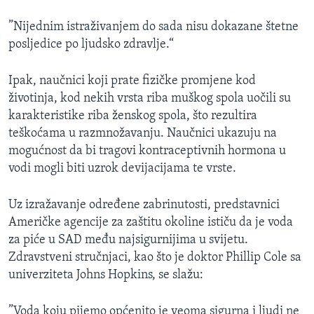
”Nijednim istraživanjem do sada nisu dokazane štetne
posljedice po ljudsko zdravlje.“
Ipak, naučnici koji prate fizičke promjene kod
životinja, kod nekih vrsta riba muškog spola uočili su
karakteristike riba ženskog spola, što rezultira
teškoćama u razmnožavanju. Naučnici ukazuju na
mogućnost da bi tragovi kontraceptivnih hormona u
vodi mogli biti uzrok devijacijama te vrste.
Uz izražavanje određene zabrinutosti, predstavnici
Američke agencije za zaštitu okoline ističu da je voda
za piće u SAD među najsigurnijima u svijetu.
Zdravstveni stručnjaci, kao što je doktor Phillip Cole sa
univerziteta Johns Hopkins, se slažu:
”Voda koju pijemo općenito je veoma sigurna i ljudi ne