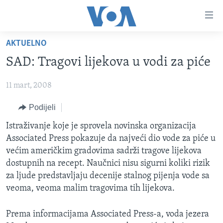
Linkovi
Pređi
na
AKTUELNO
glavni
TV PROGRAM
sadržaj
SAD: Tragovi lijekova u vodi za piće
VIDEO
Pređi
na
11 mart, 2008
FOTOGRAFIJE DANA
glavnu
VIJESTI
Podijeli
navigaciju
Idi
NAUKA I TEHNOLOGIJA
SJEDINJENE AMERIČKE DRŽAVE
Istraživanje koje je sprovela novinska organizacija
na
Associated Press pokazuje da najveći dio vode za piće u
SPECIJALNI PROJEKTI
BOSNA I HERCEGOVINA
pretragu
većim američkim gradovima sadrži tragove lijekova
KORUPCIJA
SVIJET
dostupnih na recept. Naučnici nisu sigurni koliki rizik
za ljude predstavljaju decenije stalnog pijenja vode sa
SLOBODA MEDIJA
veoma, veoma malim tragovima tih lijekova.
ŽENSKA STRANA
Prema informacijama Associated Press-a, voda jezera
IZBJEGLIČKA STRANA