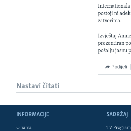
MAGAZIN
Internationala 
O GLASU AMERIKE
postoji ni ade
zatvorima.
Izvještaj Amne
prezentiran po
pošalju jasnu 
Podijeli
Nastavi čitati
INFORMACIJE
SADRŽAJ
Learning English
O nama
TV Program