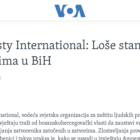
y International: Loše stan
ima u BiH
8
ational, vodeća svjetska organizacija za zaštitu ljudskih p
vještaju traži od bosanskohercegovački vlasti da zaustavi vr
janja zatvorenika zatočenih u zatvorima. Zlostavljanja prov
žbenici i takva praksa je, kako se navodi u izvještaju Amnes