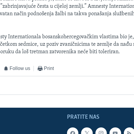
”zabrinjavajuće česta u cijeloj zemlji.” Amnesty Internatio
kvatan način podnošenja žalbi na takva ponašanja službenih
sty Internationala bosanskohercegovačkim vlastima bio je,
četkom sedmice, uz poziv zvaničnicima te zemlje da nađu 
poruku da loš tretman zatvorenika neće biti toleriran.
Follow us
Print
PRATITE NAS