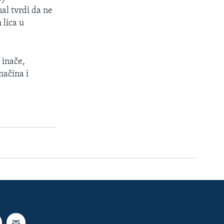
nal tvrdi da ne
 lica u
 inače,
načina i