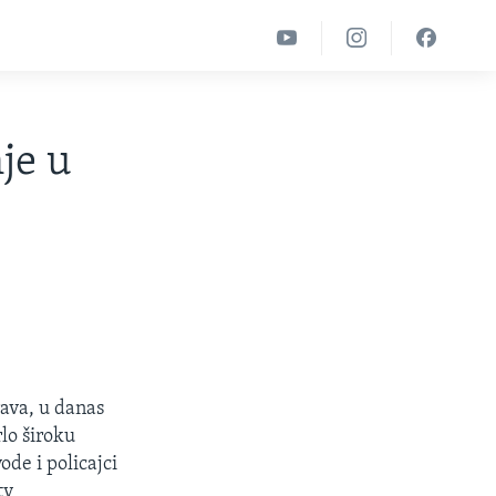
je u
rava, u danas
lo široku
ode i policajci
ty