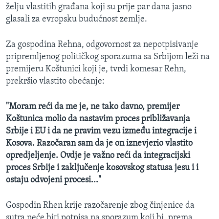
želju vlastitih građana koji su prije par dana jasno
MAGAZIN
glasali za evropsku budućnost zemlje.
O GLASU AMERIKE
Za gospodina Rehna, odgovornost za nepotpisivanje
Learning English
pripremljenog političkog sporazuma sa Srbijom leži na
premijeru Koštunici koji je, tvrdi komesar Rehn,
PRATITE NAS
prekršio vlastito obećanje:
"Moram reći da me je, ne tako davno, premijer
Koštunica molio da nastavim proces približavanja
Jezici
Srbije i EU i da ne pravim vezu između integracije i
Kosova. Razočaran sam da je on iznevjerio vlastito
opredjeljenje. Ovdje je važno reći da integracijski
proces Srbije i zaključenje kosovskog statusa jesu i i
ostaju odvojeni procesi..."
Gospodin Rhen krije razočarenje zbog činjenice da
sutra neće biti potpisa na sporazum koji bi, prema