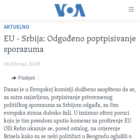
Linkovi
Pređi
na
AKTUELNO
glavni
TV PROGRAM
sadržaj
EU - Srbija: Odgođeno poptpisivanje
VIDEO
Pređi
sporazuma
na
FOTOGRAFIJE DANA
glavnu
06 februar, 2008
VIJESTI
navigaciju
Idi
Podijeli
NAUKA I TEHNOLOGIJA
SJEDINJENE AMERIČKE DRŽAVE
na
SPECIJALNI PROJEKTI
Danas je u Evropskoj komisiji službeno saopšteno da se,
BOSNA I HERCEGOVINA
pretragu
za sutra najavljeno, potpisivanje privremenog
KORUPCIJA
SVIJET
političkog sporazuma sa Srbijom odgađa, za čim
SLOBODA MEDIJA
evropska strana duboko žali. U iznimno oštroj poruci
koju je tim povodom uputio komesar za proširenje EU
ŽENSKA STRANA
Olli Rehn ukazuje se, pored ostalog, na uvjerenje
IZBJEGLIČKA STRANA
Brisela kako su se neki političari u Beogradu oglušili o