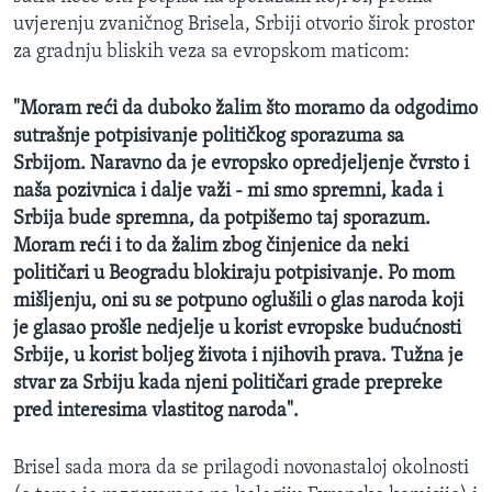
uvjerenju zvaničnog Brisela, Srbiji otvorio širok prostor
za gradnju bliskih veza sa evropskom maticom:
"Moram reći da duboko žalim što moramo da odgodimo
sutrašnje potpisivanje političkog sporazuma sa
Srbijom. Naravno da je evropsko opredjeljenje čvrsto i
naša pozivnica i dalje važi - mi smo spremni, kada i
Srbija bude spremna, da potpišemo taj sporazum.
Moram reći i to da žalim zbog činjenice da neki
političari u Beogradu blokiraju potpisivanje. Po mom
mišljenju, oni su se potpuno oglušili o glas naroda koji
je glasao prošle nedjelje u korist evropske budućnosti
Srbije, u korist boljeg života i njihovih prava. Tužna je
stvar za Srbiju kada njeni političari grade prepreke
pred interesima vlastitog naroda".
Brisel sada mora da se prilagodi novonastaloj okolnosti