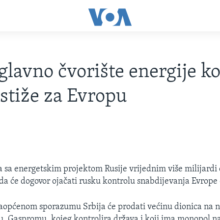
 glavno čvorište energije ko
 stiže za Evropu
la sa energetskim projektom Rusije vrijednim više milijardi 
 da će dogovor ojačati rusku kontrolu snabdijevanja Evrope
aopćenom sporazumu Srbija će prodati većinu dionica na 
, Gaspromu, kojeg kontrolira država i koji ima monopol na