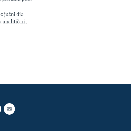
z južni dio
 analitičari,