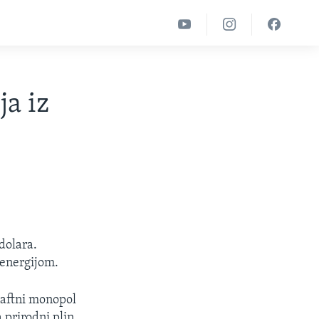
ja iz
dolara.
 energijom.
naftni monopol
 prirodni plin.