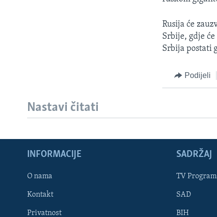
MAGAZIN
O GLASU AMERIKE
Rusija će zauz
Srbije, gdje će
Srbija postati 
Podijeli
Nastavi čitati
INFORMACIJE
SADRŽAJ
O nama
TV Program
Learning English
Kontakt
SAD
PRATITE NAS
Privatnost
BIH