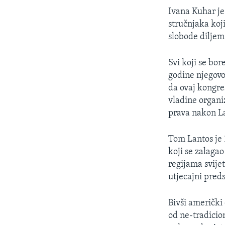
MAGAZIN
Ivana Kuhar je
O GLASU AMERIKE
stručnjaka koj
slobode diljem 
Svi koji se bo
godine njegovo
da ovaj kongre
vladine organi
prava nakon La
Tom Lantos je 
koji se zalaga
regijama svije
utjecajni pre
Bivši američki
od ne-tradicio