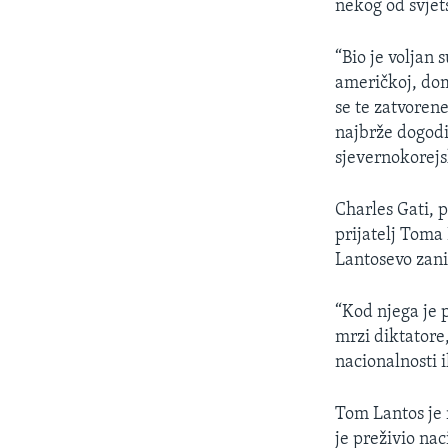
nekog od svjet
“Bio je voljan 
američkoj, dom
se te zatvorene
najbrže dogodit
sjevernokorejs
Charles Gati, 
prijatelj Toma
Lantosevo zani
“Kod njega je 
mrzi diktatore,
nacionalnosti il
Tom Lantos je 
je preživio nac