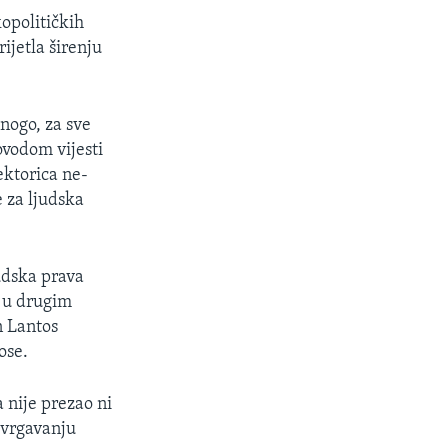
opolitičkih
ijetla širenju
nogo, za sve
ovodom vijesti
ektorica ne-
 za ljudska
udska prava
i u drugim
n Lantos
ose.
 nije prezao ni
svrgavanju