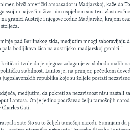
Palmer, bivši američki ambasador u Madjarskoj, kaže da T
ga svojim najvećim životnim uspjehom smatra- vlastoručno
e na granici Austrije i njegove rodne Madjarske, krajem os
stoljeća.
ominje pad Berlinskog zida, medjutim mnogi zaboravljaju da
a pala bodljikava žica na austrijsko-madjarskoj granici.”
kritičari tvrde da je njegovo zalaganje za slobodu malih na
političku stabilnost. Lantos je, na primjer, početkom deved
ca jugoslavenskih republika koje su željele postati nezavisn
odsjeća, medjutim, da pokreti za nezavisnost nisu nastali z
oput Lantosa. On je jedino podržavao želju tamošnjih naro
e Charles Gati.
e raspala zato što su to željeli tamošnji narodi. Sumnjam da