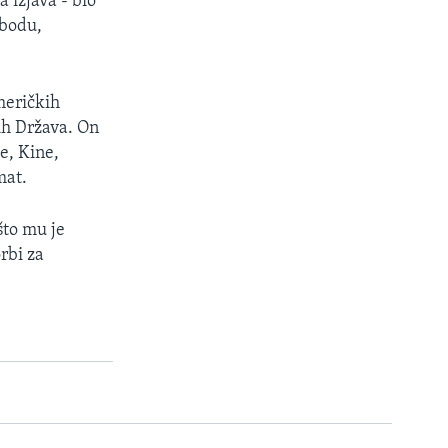
 izjava - bio
obodu,
meričkih
nih Država. On
e, Kine,
mat.
što mu je
orbi za