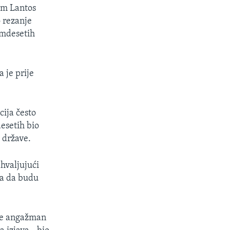
om Lantos
 rezanje
amdesetih
 je prije
cija često
esetih bio
e države.
ahvaljujući
da da budu
 je angažman