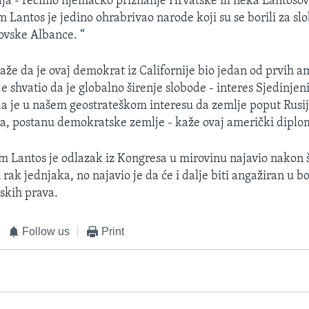
aja - recimo njemačko priznanje Hrvatske ili neka Lantosova
m Lantos je jedino ohrabrivao narode koji su se borili za sl
ovske Albance. “
že da je ovaj demokrat iz Californije bio jedan od prvih a
 je shvatio da je globalno širenje slobode - interes Sjedinje
da je u našem geostrateškom interesu da zemlje poput Rusij
a, postanu demokratske zemlje - kaže ovaj američki diplo
m Lantos je odlazak iz Kongresa u mirovinu najavio nakon 
 rak jednjaka, no najavio je da će i dalje biti angažiran u b
dskih prava.
Follow us
Print