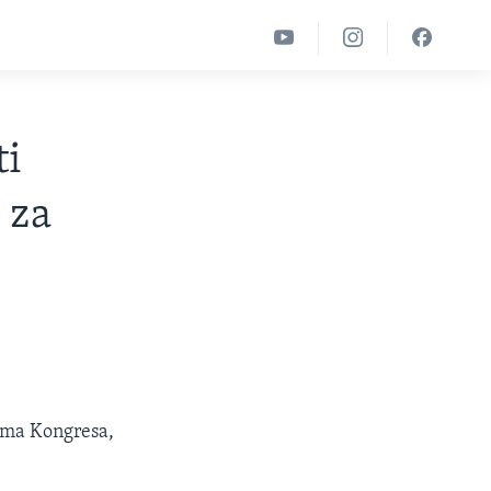
ti
 za
oma Kongresa,