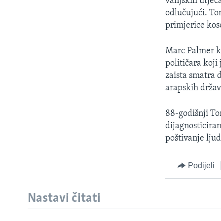
vanjskih utjec
odlučujući. To
primjerice kos
Marc Palmer ka
političara koji
zaista smatra 
arapskih držav
88-godišnji To
dijagnosticiran
poštivanje lju
Podijeli
Nastavi čitati