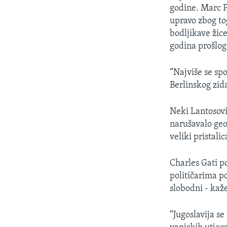
godine. Marc 
upravo zbog to
bodljikave žic
godina prošlog 
“Najviše se sp
Berlinskog zid
Neki Lantosovi 
narušavalo geo
veliki pristali
Charles Gati p
političarima p
slobodni - kaž
“Jugoslavija s