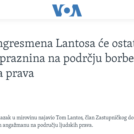
ngresmena Lantosa će osta
 praznina na podrčju borbe
a prava
lazak u mirovinu najavio Tom Lantos, član Zastupničkog d
m angažmanu na području ljudskih prava.