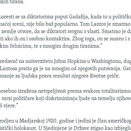
skih tirana.
susresti se sa diktatorima poput Gadafija, kada to u politič
aćoj sceni, nije bilo baš popularno. Tom Lantos je smatrao
 zemlje otvore, da se diktatori svrgnu s vlasti. Smatrao je d
i ako ih on i osobno kontaktira. Zbog toga, on se susreo i s
kim čelnicima, te s mnogim drugim tiranima.”
predavač na univerzitetu Johns Hopkins u Washingtonu, dug
 Lantosa pratio ga je na mnogim od njegovih putovanja. Gat
manje za ljudska prava rezultat njegove životne priče.
posebno izražena netrpeljivost prema svakom totalitarizmu
 mrzi političare koji diskriminiraju ljude na temelju njihov
i vjere.”
rodjen u Madjarskoj 1920. godine i jedini je član američko
istički holokaust. U Sjedinjene je Države stigao kao izbjegli