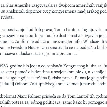
 za Glas Amerike razgovarala sa dvojicom američkih vanjsk
i su analizirali doprinos ovog kongresmena madjarskog podr
svijeta.
re za poštivanje ljudskih prava, Tomu Lantosu duguju vrlo m
g angažmana u borbi za ljudsko dostojanstvo - izjavila je p
smen iz Californije odlazi u mirovinu Jennifer Windsor, dir
zacije Freedom House. Ona smatra da će na području borbe
ntoseva odlaska ostati ogromna praznina.
1983. godine bio jedan od osnivača Kongresnog kluba za lj
o za veću pomoć disidentima u sovjetskom bloku, a kasnije 
ta - svugdje gdje su kršena ljudska prava. Danas je gospodi
dsjedatelj Odbora Zastupničkog doma za medjunarodne odn
 diplomat Marc Palmer prisjeća se da Tom Lantoš tih godina
nalnih poteza za jednog političara, samo kako bi pomogao 