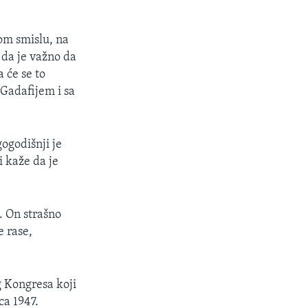
kom smislu, na
 da je važno da
a će se to
 Gadafijem i sa
ogodišnji je
i kaže da je
. On strašno
e rase,
g Kongresa koji
ca 1947.