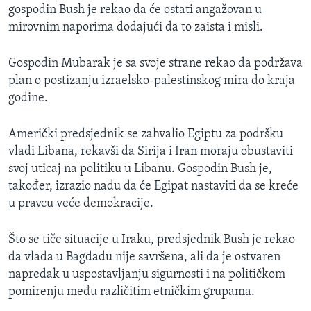
gospodin Bush je rekao da će ostati angažovan u
MAGAZIN
mirovnim naporima dodajući da to zaista i misli.
O GLASU AMERIKE
Gospodin Mubarak je sa svoje strane rekao da podržava
Learning English
plan o postizanju izraelsko-palestinskog mira do kraja
godine.
PRATITE NAS
Američki predsjednik se zahvalio Egiptu za podršku
vladi Libana, rekavši da Sirija i Iran moraju obustaviti
svoj uticaj na politiku u Libanu. Gospodin Bush je,
Jezici
također, izrazio nadu da će Egipat nastaviti da se kreće
u pravcu veće demokracije.
Što se tiče situacije u Iraku, predsjednik Bush je rekao
da vlada u Bagdadu nije savršena, ali da je ostvaren
napredak u uspostavljanju sigurnosti i na političkom
pomirenju među različitim etničkim grupama.