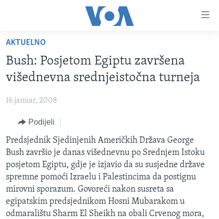
Linkovi
Pređi
na
AKTUELNO
glavni
TV PROGRAM
sadržaj
Bush: Posjetom Egiptu završena
VIDEO
Pređi
višednevna srednjeistočna turneja
na
FOTOGRAFIJE DANA
glavnu
16 januar, 2008
VIJESTI
navigaciju
Idi
Podijeli
NAUKA I TEHNOLOGIJA
SJEDINJENE AMERIČKE DRŽAVE
na
SPECIJALNI PROJEKTI
Predsjednik Sjedinjenih Američkih Država George
BOSNA I HERCEGOVINA
pretragu
Bush završio je danas višednevnu po Srednjem Istoku
KORUPCIJA
SVIJET
posjetom Egiptu, gdje je izjavio da su susjedne države
SLOBODA MEDIJA
spremne pomoći Izraelu i Palestincima da postignu
mirovni sporazum. Govoreći nakon susreta sa
ŽENSKA STRANA
egipatskim predsjednikom Hosni Mubarakom u
IZBJEGLIČKA STRANA
odmaralištu Sharm El Sheikh na obali Crvenog mora,