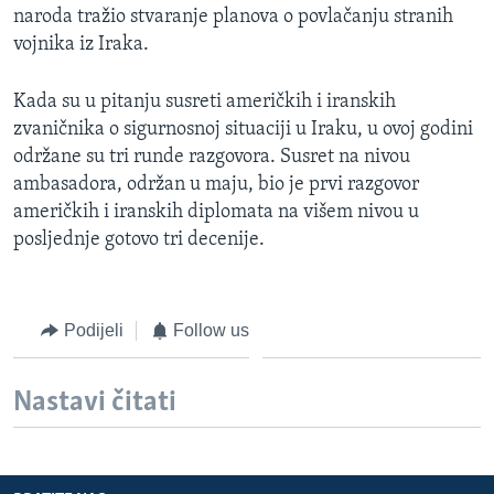
naroda tražio stvaranje planova o povlačanju stranih
MAGAZIN
vojnika iz Iraka.
O GLASU AMERIKE
Kada su u pitanju susreti američkih i iranskih
Learning English
zvaničnika o sigurnosnoj situaciji u Iraku, u ovoj godini
održane su tri runde razgovora. Susret na nivou
PRATITE NAS
ambasadora, održan u maju, bio je prvi razgovor
američkih i iranskih diplomata na višem nivou u
posljednje gotovo tri decenije.
Jezici
Podijeli
Follow us
Nastavi čitati