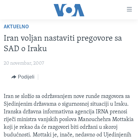
Linkovi
Pređi
na
AKTUELNO
glavni
TV PROGRAM
sadržaj
Iran voljan nastaviti pregovore sa
VIDEO
Pređi
SAD o Iraku
na
FOTOGRAFIJE DANA
glavnu
20 novembar, 2007
VIJESTI
navigaciju
Idi
Podijeli
NAUKA I TEHNOLOGIJA
SJEDINJENE AMERIČKE DRŽAVE
na
SPECIJALNI PROJEKTI
BOSNA I HERCEGOVINA
pretragu
Iran se složio sa održavanjem nove runde razgovora sa
KORUPCIJA
SVIJET
Sjedinjenim državama o sigurnosnoj situaciji u Iraku.
SLOBODA MEDIJA
Iranska državna informativna agencija IRNA prenosi
riječi ministra vanjskih poslova Manouchehra Mottakia
ŽENSKA STRANA
koji je rekao da će razgovori biti održani u skoroj
IZBJEGLIČKA STRANA
budućnosti. Mottaki je, inače, nedavno od Ujedinjenih