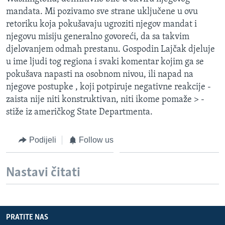
MAGAZIN
mandata. Mi pozivamo sve strane uključene u ovu
retoriku koja pokušavaju ugroziti njegov mandat i
O GLASU AMERIKE
njegovu misiju generalno govoreći, da sa takvim
djelovanjem odmah prestanu. Gospodin Lajčak djeluje
Learning English
u ime ljudi tog regiona i svaki komentar kojim ga se
pokušava napasti na osobnom nivou, ili napad na
PRATITE NAS
njegove postupke , koji potpiruje negativne reakcije -
zaista nije niti konstruktivan, niti ikome pomaže > -
stiže iz američkog State Departmenta.
Jezici
Podijeli
Follow us
Nastavi čitati
PRATITE NAS