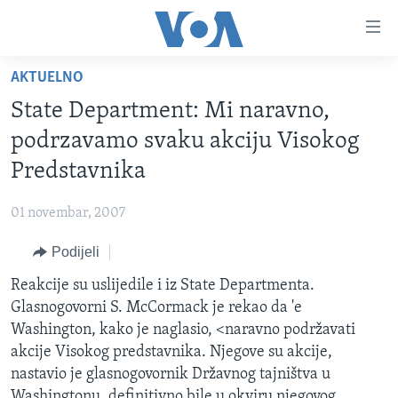
Linkovi
Pređi
na
AKTUELNO
glavni
TV PROGRAM
sadržaj
State Department: Mi naravno,
VIDEO
Pređi
podrzavamo svaku akciju Visokog
na
FOTOGRAFIJE DANA
Predstavnika
glavnu
VIJESTI
navigaciju
01 novembar, 2007
Idi
NAUKA I TEHNOLOGIJA
SJEDINJENE AMERIČKE DRŽAVE
na
Podijeli
SPECIJALNI PROJEKTI
BOSNA I HERCEGOVINA
pretragu
Reakcije su uslijedile i iz State Departmenta.
KORUPCIJA
SVIJET
Glasnogovorni S. McCormack je rekao da 'e
SLOBODA MEDIJA
Washington, kako je naglasio, <naravno podržavati
ŽENSKA STRANA
akcije Visokog predstavnika. Njegove su akcije,
nastavio je glasnogovornik Državnog tajništva u
IZBJEGLIČKA STRANA
Washingtonu, definitivno bile u okviru njegovog