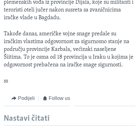
plemenskih vođa iz provincije Dijala, koje su militanti i
MAGAZIN
teroristi oteli jučer nakon susreta sa zvaničnicima
O GLASU AMERIKE
iračke vlade u Bagdadu.
Learning English
Takođe danas, američke vojne snage predale su
iračkim vlastima odgovornost za sigurnosno stanje na
području provincije Karbala, većinski naseljene
PRATITE NAS
Šiitima. To je osma od 18 provincija u Iraku u kojima je
odgovornost prebačena na iračke snage sigurnosti.
Jezici
ss
Podijeli
Follow us
Nastavi čitati