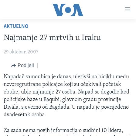
Linkovi
Pređi
na
AKTUELNO
glavni
TV PROGRAM
sadržaj
Najmanje 27 mrtvih u Iraku
VIDEO
Pređi
na
29 oktobar, 2007
FOTOGRAFIJE DANA
glavnu
VIJESTI
Podijeli
navigaciju
Idi
NAUKA I TEHNOLOGIJA
SJEDINJENE AMERIČKE DRŽAVE
Napadač samoubica je danas, uletivši na biciklu među
na
novoregrutirane policajce koji su očekivali početak
SPECIJALNI PROJEKTI
BOSNA I HERCEGOVINA
pretragu
obuke, ubio najmanje 27 osoba. Napad se dogodio kod
KORUPCIJA
SVIJET
policijske baze u Baqubi, glavnom gradu provincije
Diyala, sjeverno od Bagdada. U napadu je povrijeđeno
SLOBODA MEDIJA
dvadesetak osoba.
ŽENSKA STRANA
Za sada nema novih informacija o sudbini 10 lidera,
IZBJEGLIČKA STRANA