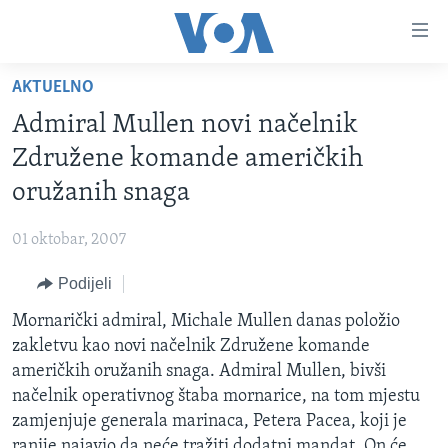
Linkovi
Pređi
na
AKTUELNO
glavni
TV PROGRAM
sadržaj
Admiral Mullen novi načelnik
VIDEO
Pređi
Združene komande američkih
na
FOTOGRAFIJE DANA
oružanih snaga
glavnu
VIJESTI
navigaciju
01 oktobar, 2007
Idi
NAUKA I TEHNOLOGIJA
SJEDINJENE AMERIČKE DRŽAVE
na
Podijeli
SPECIJALNI PROJEKTI
BOSNA I HERCEGOVINA
pretragu
Mornarički admiral, Michale Mullen danas položio
KORUPCIJA
SVIJET
zakletvu kao novi načelnik Združene komande
SLOBODA MEDIJA
američkih oružanih snaga. Admiral Mullen, bivši
ŽENSKA STRANA
načelnik operativnog štaba mornarice, na tom mjestu
zamjenjuje generala marinaca, Petera Pacea, koji je
IZBJEGLIČKA STRANA
ranije najavio da neće tražiti dodatni mandat. On će