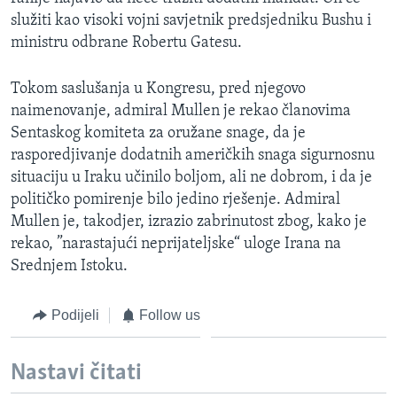
MAGAZIN
služiti kao visoki vojni savjetnik predsjedniku Bushu i
ministru odbrane Robertu Gatesu.
O GLASU AMERIKE
Tokom saslušanja u Kongresu, pred njegovo
Learning English
naimenovanje, admiral Mullen je rekao članovima
Sentaskog komiteta za oružane snage, da je
PRATITE NAS
rasporedjivanje dodatnih američkih snaga sigurnosnu
situaciju u Iraku učinilo boljom, ali ne dobrom, i da je
političko pomirenje bilo jedino rješenje. Admiral
Mullen je, takodjer, izrazio zabrinutost zbog, kako je
Jezici
rekao, ”narastajući neprijateljske“ uloge Irana na
Srednjem Istoku.
Podijeli
Follow us
Nastavi čitati